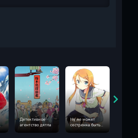
Детективное
Ну не может
Ну не м
агентство дятла
сестренка быть
сестрен
такой милой 1
такой м
сезон
сезон