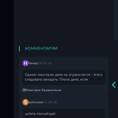
КОММЕНТАРИИ
Н
Никус
04.08.26
Одним монстром дело не ограничится - этого
следовало ожидать. Плохо дело, если
Монстрик Карамелька
S
solncevor
04.08.26
шляпа полнейшая