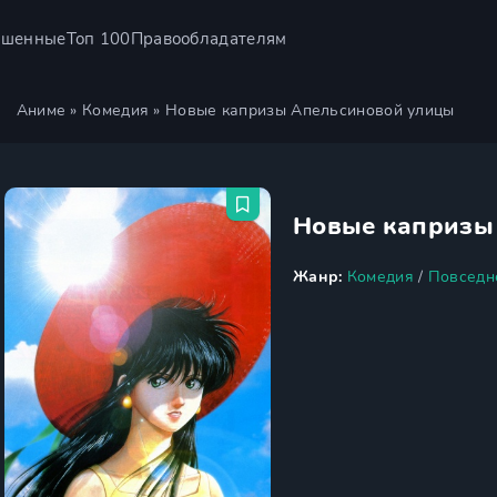
ршенные
Топ 100
Правообладателям
Аниме
»
Комедия
» Новые капризы Апельсиновой улицы
Новые капризы
Жанр:
Комедия
/
Повседн