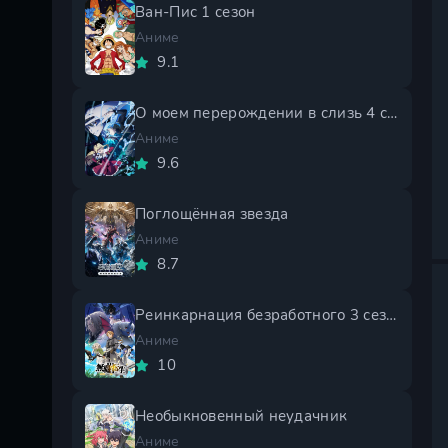
Ван-Пис 1 сезон
Аниме
9.1
О моем перерождении в слизь 4 сезон
Аниме
9.6
Поглощённая звезда
Аниме
8.7
Реинкарнация безработного 3 сезон
Аниме
10
Необыкновенный неудачник
Аниме