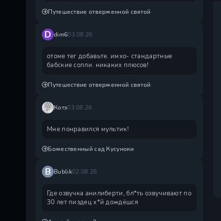
Путешествие отверженной святой
D
dim6
03.08.26
отоме тег добавьте. имхо- стандартные
бабские сопли. никаких плюсов!
Путешествие отверженной святой
Котэ
03.08.26
Мне понравился мультик!
Божественный сад Кусуноки
B
Bublik
02.08.26
Где озвучка анилиберти, бл*ть озвучивают по
30 лет пиздец х*й дождëшся