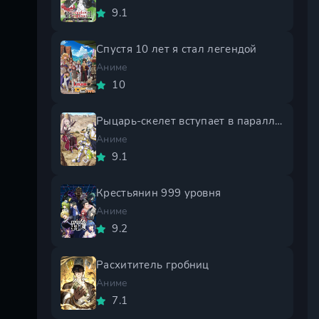
9.1
Спустя 10 лет я стал легендой
Аниме
10
Рыцарь-скелет вступает в параллельный мир 2 сезон
Аниме
9.1
Крестьянин 999 уровня
Аниме
9.2
Расхититель гробниц
Аниме
7.1