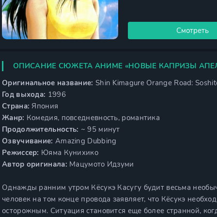
Смотреть
ОПИСАНИЕ СЮЖЕТА АНИМЕ «НОВЫЕ КАПРИЗЫ АПЕ
Оригинальное название:
Shin Kimagure Orange Road: Soshite
Год выхода:
1996
Страна:
Япония
Жанр:
Комедия, повседневность, романтика
Продолжительность:
~ 95 минут
Озвучивание:
Amazing Dubbing
Режиссер:
Юяма Кунихико
Автор оригинала:
Мацумото Идзуми
Однажды ранним утром Кёсукэ Касугу будит весьма необыч
человек на том конце провода заявляет, что Кёсукэ необхо
осторожным. Ситуация становится еще более странной, ког