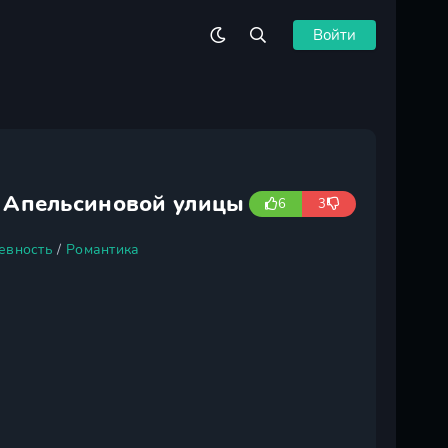
Войти
 Апельсиновой улицы
6
3
евность
/
Романтика