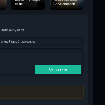
дети:
Апельсиновой
Дождь и
Безграничный
улицы
и модерируются
Отправить