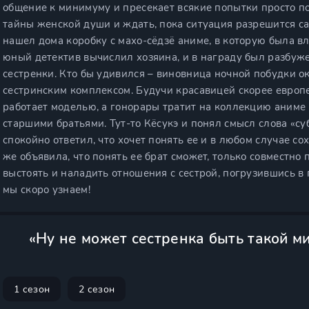
общение к минимуму и пресекает всякие попытки просто по
тайны женской души и ждать, пока ситуация разрешится са
нашел дома коробку с махо-сёдзё аниме, в которую была в
юный детектив вычислил хозяина, и в награду был разбуж
сестренки. Кто бы удивился – виновница ночной побудки о
сестринским комплексом. Будучи красавицей скорее европе
работает моделью, а гонорары тратит на коллекцию аниме
старшими братьями. Тут-то Кёсукэ и понял смысл слова «с
спокойно ответил, что хочет понять ее и в любом случае со
же объявила, что понять ее брат сможет, только совместно
выстоять и наладить отношения с сестрой, погрузившись в 
мы скоро узнаем!
«Ну не может сестренка быть такой м
1 сезон
2 сезон