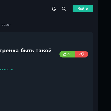
Войти
1 сезон
стренка быть такой
27
2
евность