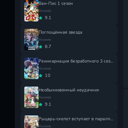
Ван-Пис 1 сезон
Аниме
9.1
Поглощённая звезда
Аниме
8.7
Реинкарнация безработного 3 сезон
Аниме
10
Необыкновенный неудачник
Аниме
9.1
Рыцарь-скелет вступает в параллельный мир 2 сезон
Аниме