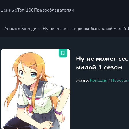
ршенные
Топ 100
Правообладателям
Аниме
»
Комедия
» Ну не может сестренка быть такой милой 
Ну не может се
милой 1 сезон
Жанр:
Комедия
/
Повседн