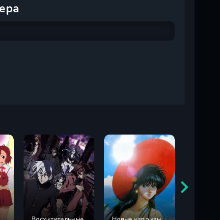
ера
Восхитительные
Новые капризы