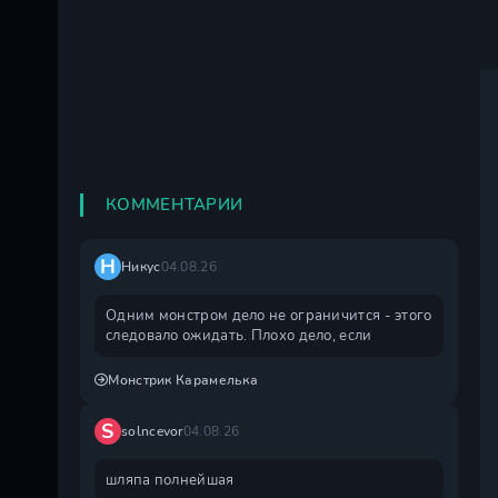
КОММЕНТАРИИ
Н
Никус
04.08.26
Одним монстром дело не ограничится - этого
следовало ожидать. Плохо дело, если
Монстрик Карамелька
S
solncevor
04.08.26
шляпа полнейшая