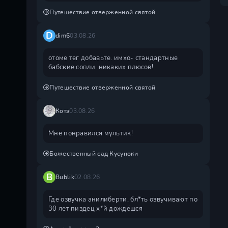
Путешествие отверженной святой
D
dim6
03.08.26
отоме тег добавьте. имхо- стандартные
бабские сопли. никаких плюсов!
Путешествие отверженной святой
Котэ
03.08.26
Мне понравился мультик!
Божественный сад Кусуноки
B
Bublik
02.08.26
Где озвучка анилиберти, бл*ть озвучивают по
30 лет пиздец х*й дождëшся