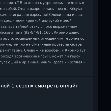
говорить? В итоге он мудро решил не лезть в
ма собой. Она и разрешилась – когда Кёсукэ
ложена игра для взрослых! Сложив два и два,
ен среди ночи крепкой оплеухой милой
казалась тайной отаку с ярко выраженным
йского типа (82-54-81, 165), Кирино давно
 и эрогэ, посвященных отношениям героинь со
ублимация», но на отчаянные протесты сестры
хранит тайну. Слово – не воробей, и Кирино тут
 проходя эротические игры! Сможет ли герой
пугающий мир аниме, манги, эрогэ и косплея –
илой 1 сезон» смотреть онлайн