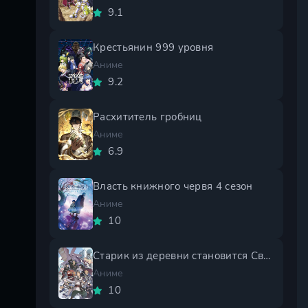
9.1
Крестьянин 999 уровня
Аниме
9.2
Расхититель гробниц
Аниме
6.9
Власть книжного червя 4 сезон
Аниме
10
Старик из деревни становится Святым мечом 2 сезон
Аниме
10