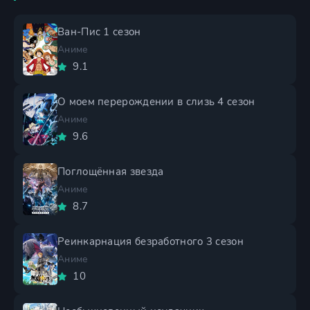
Ван-Пис 1 сезон
Аниме
9.1
О моем перерождении в слизь 4 сезон
Аниме
9.6
Поглощённая звезда
Аниме
8.7
Реинкарнация безработного 3 сезон
Аниме
10