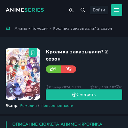
ANIME
SERIES
Войти
Аниме
»
Комедия
» Кролика заказывали? 2 сезон
Кролика заказывали? 2
сезон
9
0
03 мар 2024, 17:11
10 / 10
182
0
Смотреть
Жанр:
Комедия
/
Повседневность
ОПИСАНИЕ СЮЖЕТА АНИМЕ «КРОЛИКА