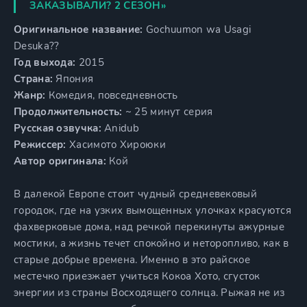
ЗАКАЗЫВАЛИ? 2 СЕЗОН»
Оригинальное название:
Gochuumon wa Usagi
Desuka??
Год выхода:
2015
Страна:
Япония
Жанр:
Комедия, повседневность
Продолжительность:
~ 25 минут серия
Русская озвучка:
Anidub
Режиссер:
Хасимото Хироюки
Автор оригинала:
Кой
В далекой Европе стоит чудный средневековый
городок, где на узких вымощенных улочках красуются
фахверковые дома, над речкой перекинуты ажурные
мостики, а жизнь течет спокойно и неторопливо, как в
старые добрые времена. Именно в это райское
местечко приезжает учиться Кокоа Хото, сгусток
энергии из страны Восходящего солнца. Рыжая не из