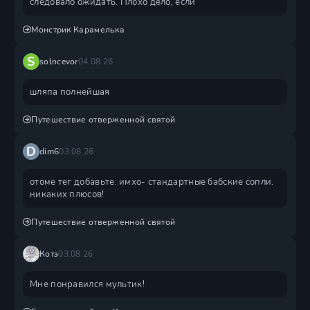
следовало ожидать. Плохо дело, если
Монстрик Карамелька
S
solncevor
04.08.26
шляпа полнейшая
Путешествие отверженной святой
D
dim6
03.08.26
отоме тег добавьте. имхо- стандартные бабские сопли.
никаких плюсов!
Путешествие отверженной святой
Котэ
03.08.26
Мне понравился мультик!