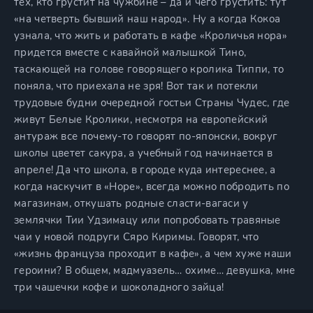
тех, кто грустит на чужбине – да и чего грустить: тут
«на четверть бывший наш народ». Ну а когда Кокоа
узнала, что жить и работать в кафе «Кроличья нора»
придется вместе с кавайной малышкой Тино,
таскающей на голове говорящего кролика Типпи, то
поняла, что приехала не зря! Вот так и потекли
трудовые будни очередной гостьи Страны Чудес, где
живут Белые Кролики, несмотря на европейский
антураж все почему-то говорят по-японски, вокруг
школы цветет сакура, а учебный год начинается в
апреле! Да что школа, в городе куда интереснее, а
когда наскучит в «Норе», всегда можно побродить по
магазинам, откушать родные сласти-вагаси у
землячки Тии Удзимацу или попробовать травяные
чаи у новой подруги Сяро Киримы. Говорят, что
«жизнь француза проходит в кафе», а чем хуже наши
героини? В общем, мадмуазель… охиме… девушка, мне
три чашечки кофе и шоколадного зайца!