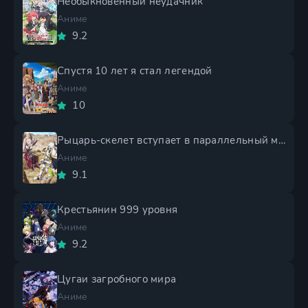
Необыкновенный неудачник
Аниме
9.2
Спустя 10 лет я стал легендой
Аниме
10
Рыцарь-скелет вступает в параллельный мир 2 сезон
Аниме
9.1
Крестьянин 999 уровня
Аниме
9.2
Цугаи загробного мира
Аниме