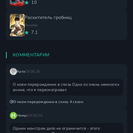
10
Расхититель гробниц
Аниме
7.1
КОММЕНТАРИИ
Котэ
08.08.26
О моем перерождении в слизь Одно из очень немногих
аниме, что я пересматривал
О моем перерождении в слизь 4 сезон
Н
Никус
04.08.26
Одним монстром дело не ограничится - этого