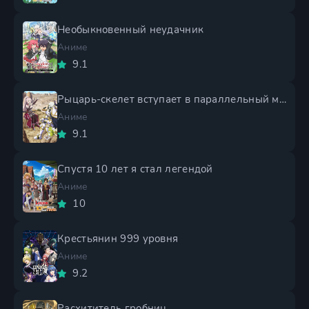
Необыкновенный неудачник
Аниме
9.1
Рыцарь-скелет вступает в параллельный мир 2 сезон
Аниме
9.1
Спустя 10 лет я стал легендой
Аниме
10
Крестьянин 999 уровня
Аниме
9.2
Расхититель гробниц