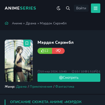
ANIME
SERIES
Войти
Аниме
»
Драма
» Мэрдок Скрэмбл
Мэрдок Скрэмбл
12
0
10 мар 2024, 13:40
10 / 10
1 519
1
Смотреть
Жанр:
Драма
/
Приключения
/
Фантастика
ОПИСАНИЕ СЮЖЕТА АНИМЕ «МЭРДОК