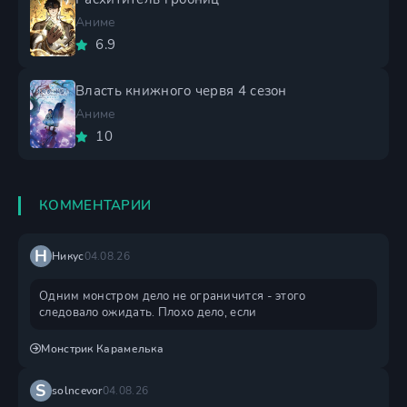
Аниме
6.9
Власть книжного червя 4 сезон
Аниме
10
КОММЕНТАРИИ
Н
Никус
04.08.26
Одним монстром дело не ограничится - этого
следовало ожидать. Плохо дело, если
Монстрик Карамелька
S
solncevor
04.08.26