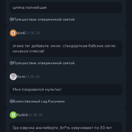
шляпа полнейшая
Путешествие отверженной святой
D
dim6
03.08.26
отоме тег добавьте. имхо- стандартные бабские сопли.
никаких плюсов!
Путешествие отверженной святой
Котэ
03.08.26
Мне понравился мультик!
Божественный сад Кусуноки
B
Bublik
02.08.26
Где озвучка анилиберти, бл*ть озвучивают по 30 лет