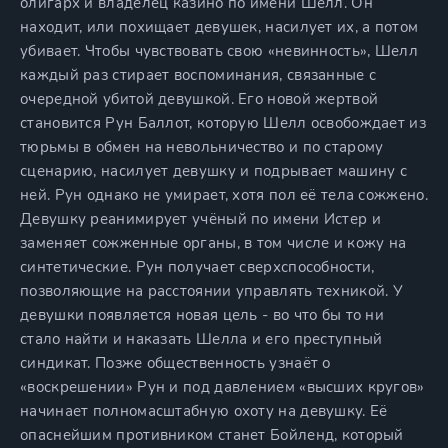
олигарх и владелец казино по имени Шелл. Он
находит, или похищает девушек, насилует их, а потом
убивает. Чтобы чувствовать свою «невинность», Шелл
каждый раз стирает воспоминания, связанные с
очередной убитой девушкой. Его новой жертвой
становится Рун Баллот, которую Шелл освобождает из
тюрьмы в обмен на невольничество и по старому
сценарию, насилует девушку и подрывает машину с
ней. Рун однако не умирает, хотя пол её тела сожжено.
Девушку реанимирует учёный по имени Истер и
заменяет сожженные органы, в том числе и кожу на
синтетические. Рун получает сверхспособности,
позволяющие на расстоянии управлять техникой. У
девушки появляется новая цель - во что бы то ни
стало найти и наказать Шелла и его преступный
синдикат. Позже общественность узнаёт о
«воскрешении» Рун и под давлением «высших кругов»
начинает полномасштабную охоту на девушку. Её
опаснейшим противником станет Бойленд, который