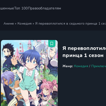
ршенные
Топ 100
Правообладателям
Аниме
»
Комедия
» Я перевоплотился в седьмого принца 1 се
Я перевоплотил
принца 1 сезон
Жанр:
Комедия
/
Приключ