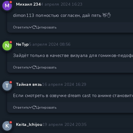
Михаил 234
4 апреля 2024 16:23
М
dimon113 полностью согласен, дай пять 👋✋
Ответить
Цитировать
NeTyp
5 апреля 2024 08:56
N
Зайдёт только в качестве визуала для гомиков-педофи
Ответить
Цитировать
Тайная вязь
16 апреля 2024 16:29
Т
Если смотреть в озвучке dream cast то аниме станов
Ответить
Цитировать
Keita_Ichijou
19 апреля 2024 20:35
K