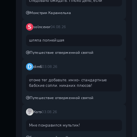
следовало ожидать. Плохо дело, если
Монстрик Карамелька
S
solncevor
04.08.26
шляпа полнейшая
Путешествие отверженной святой
D
dim6
03.08.26
отоме тег добавьте. имхо- стандартные
бабские сопли. никаких плюсов!
Путешествие отверженной святой
Котэ
03.08.26
Мне понравился мультик!