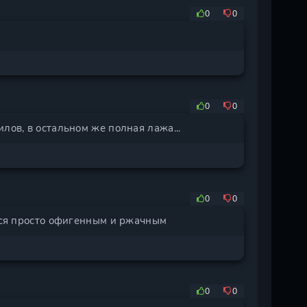
0
0
0
0
лов, в остальном же полная лажа...
0
0
ится просто офигенным и ржачным
0
0