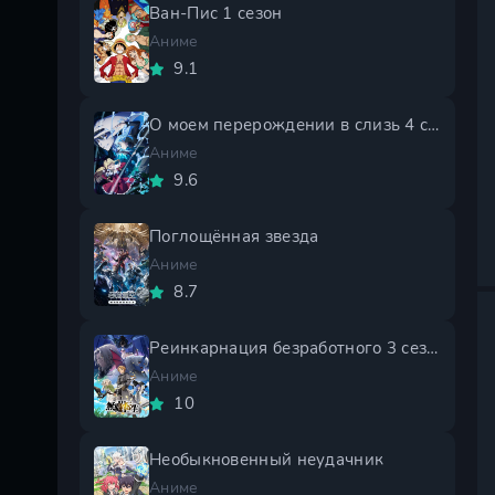
Ван-Пис 1 сезон
Аниме
9.1
О моем перерождении в слизь 4 сезон
Аниме
9.6
Поглощённая звезда
Аниме
8.7
Реинкарнация безработного 3 сезон
Аниме
10
Необыкновенный неудачник
Аниме