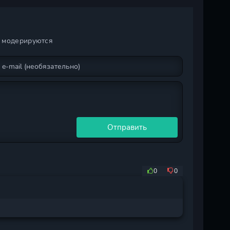
дворянина
сезон
и модерируются
Отправить
0
0