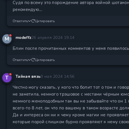
Судя по всему это порождение автора яойной шотакон
рекомендую...
Ответить
Цитировать
modeffz
26 апреля 2024 19:14
M
Блин после прочитанных комментов у меня появилось
Ответить
Цитировать
Тайная вязь
9 мая 2024 14:56
Т
Честно могу сказать, у кого что болит тот о том и гов
не заметила, немного трэшовое с местами чёрным юмо
немного женоподобным так вы не забывайте что он 1 
всего-то 8 лет, он что по вашему в таком возрасте д
Да и интереса он ни к чему кроме магии не проявляет
которые порой слишком бурно проявляют к нему сво