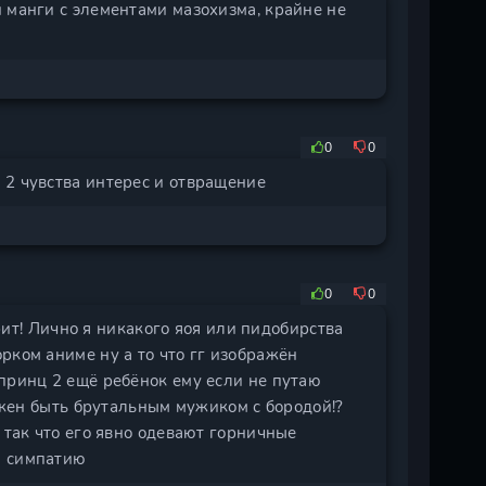
 манги с элементами мазохизма, крайне не
0
0
 2 чувства интерес и отвращение
0
0
орит! Лично я никакого яоя или пидобирства
рком аниме ну а то что гг изображён
принц 2 ещё ребёнок ему если не путаю
олжен быть брутальным мужиком с бородой!?
 так что его явно одевают горничные
ю симпатию