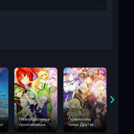
Невообразимые
Повелитель
О моем
ри
приключения
тьмы: Другая
перерож
перерождённого
история мира 2
слизь 1 