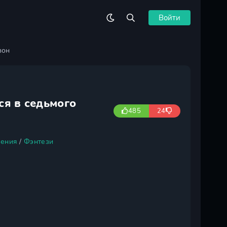
Войти
зон
ся в седьмого
485
24
ения
/
Фэнтези