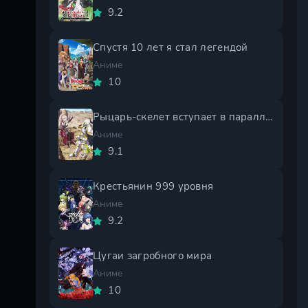
9.2
Спустя 10 лет я стал легендой
Аниме
10
Рыцарь-скелет вступает в параллельный мир 2 сезон
Аниме
9.1
Крестьянин 999 уровня
Аниме
9.2
Цугаи загробного мира
Аниме
10