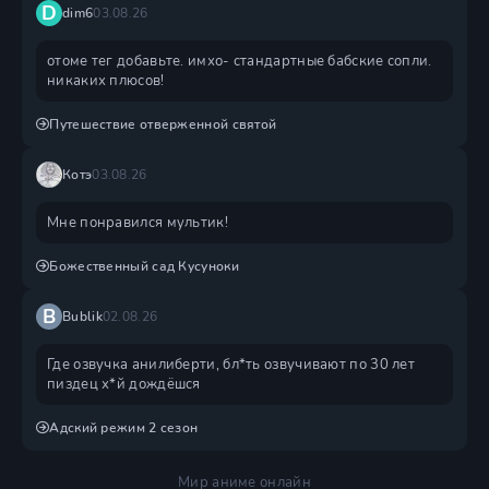
D
dim6
03.08.26
отоме тег добавьте. имхо- стандартные бабские сопли.
никаких плюсов!
Путешествие отверженной святой
Котэ
03.08.26
Мне понравился мультик!
Божественный сад Кусуноки
B
Bublik
02.08.26
Где озвучка анилиберти, бл*ть озвучивают по 30 лет
пиздец х*й дождëшся
Адский режим 2 сезон
Мир аниме онлайн