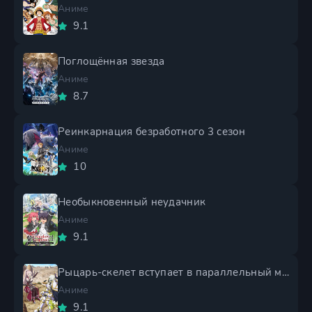
Аниме
9.1
Поглощённая звезда
Аниме
8.7
Реинкарнация безработного 3 сезон
Аниме
10
Необыкновенный неудачник
Аниме
9.1
Рыцарь-скелет вступает в параллельный мир 2 сезон
Аниме
9.1