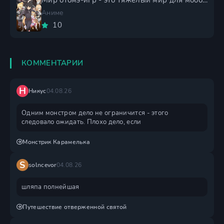
Мир отомэ-игр - это тяжёлый мир для мобов 2 сезон
Аниме
10
КОММЕНТАРИИ
Н
Никус
04.08.26
Одним монстром дело не ограничится - этого
следовало ожидать. Плохо дело, если
Монстрик Карамелька
S
solncevor
04.08.26
шляпа полнейшая
Путешествие отверженной святой