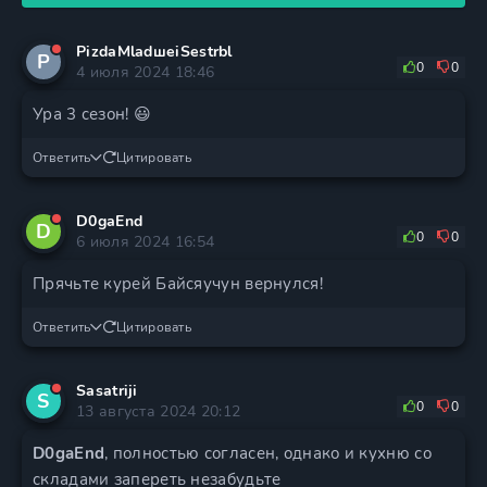
PizdaMladшeiSestrbl
P
0
0
4 июля 2024 18:46
Ура 3 сезон! 😃
Ответить
Цитировать
D0gaEnd
D
0
0
6 июля 2024 16:54
Прячьте курей Байсяучун вернулся!
Ответить
Цитировать
Sasatriji
S
0
0
13 августа 2024 20:12
D0gaEnd
, полностью согласен, однако и кухню со
складами запереть незабудьте