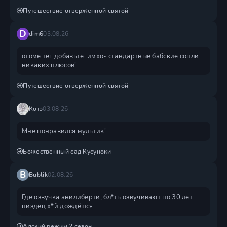
Путешествие отверженной святой
D
dim6
03.08.26
отоме тег добавьте. имхо- стандартные бабские сопли.
никаких плюсов!
Путешествие отверженной святой
Котэ
03.08.26
Мне понравился мультик!
Божественный сад Кусуноки
B
Bublik
02.08.26
Где озвучка анилиберти, бл*ть озвучивают по 30 лет
пиздец х*й дождëшся
Адский режим 2 сезон