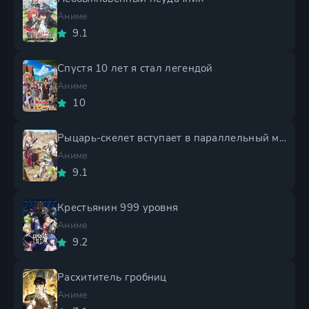
Аниме
9.1
Спустя 10 лет я стал легендой
Аниме
10
Рыцарь-скелет вступает в параллельный мир 2 сезон
Аниме
9.1
Крестьянин 999 уровня
Аниме
9.2
Расхититель гробниц
Аниме