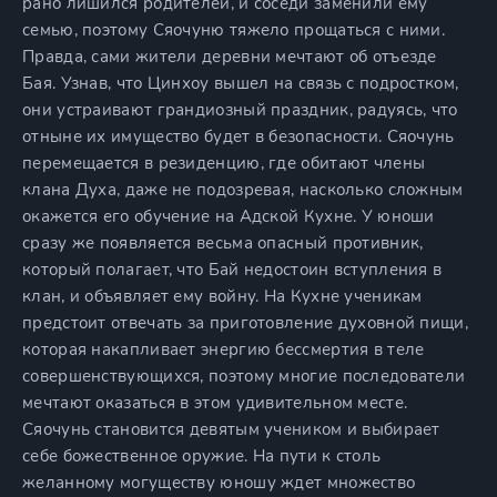
рано лишился родителей, и соседи заменили ему
семью, поэтому Сяочуню тяжело прощаться с ними.
Правда, сами жители деревни мечтают об отъезде
Бая. Узнав, что Цинхоу вышел на связь с подростком,
они устраивают грандиозный праздник, радуясь, что
отныне их имущество будет в безопасности. Сяочунь
перемещается в резиденцию, где обитают члены
клана Духа, даже не подозревая, насколько сложным
окажется его обучение на Адской Кухне. У юноши
сразу же появляется весьма опасный противник,
который полагает, что Бай недостоин вступления в
клан, и объявляет ему войну. На Кухне ученикам
предстоит отвечать за приготовление духовной пищи,
которая накапливает энергию бессмертия в теле
совершенствующихся, поэтому многие последователи
мечтают оказаться в этом удивительном месте.
Сяочунь становится девятым учеником и выбирает
себе божественное оружие. На пути к столь
желанному могуществу юношу ждет множество