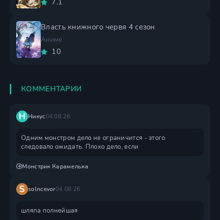
7.1
Власть книжного червя 4 сезон
Аниме
10
КОММЕНТАРИИ
Н
Никус
04.08.26
Одним монстром дело не ограничится - этого
следовало ожидать. Плохо дело, если
Монстрик Карамелька
S
solncevor
04.08.26
шляпа полнейшая