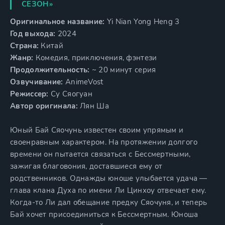
СЕЗОН»
Оригинальное название:
Yi Nian Yong Heng 3
Год выхода:
2024
Страна:
Китай
Жанр:
Комедия, приключения, фэнтези
Продолжительность:
~ 20 минут серия
Озвучивание:
AnimeVost
Режиссер:
Су Сяогуан
Автор оригинала:
Лян Ша
Юный Бай Сяочунь известен своим упрямым и
своенравным характером. На протяжении долгого
времени он пытается связаться с Бессмертными,
зажигая благовония, доставшиеся ему от
родственников. Однажды юноше улыбается удача —
глава клана Духа по имени Ли Цинхоу отвечает ему.
Когда-то Ли дал обещание предку Сяочуня, и теперь
Бай хочет присоединиться к Бессмертным. Юноша