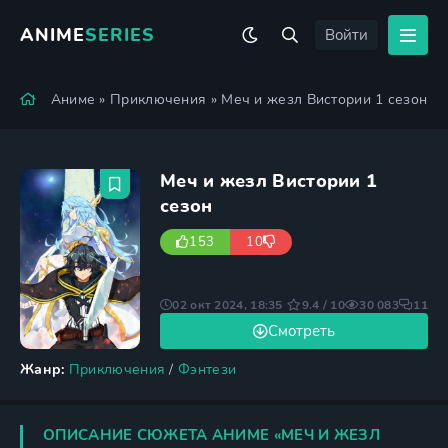
ANIME
SERIES
Войти
Аниме
»
Приключения
» Меч и жезл Вистории 1 сезон
Меч и жезл Вистории 1
сезон
153
10
02 окт 2024, 18:35
9.4 / 10
30 083
11
Смотреть
Жанр:
Приключения
/
Фэнтези
ОПИСАНИЕ СЮЖЕТА АНИМЕ «МЕЧ И ЖЕЗЛ