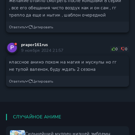
желание отбило смотреть после концовки 8 серии
, все его обещания чисто воздух как и он сам , гг
трепло да еще и нытик , шаблон очередной
Ответить
Цитировать
prapor161rus
P
0
0
9 ноября 2024 21:57
классное анимэ похож на магия и мускулы но гг
не тупой валенок, буду ждать 2 сезона
Ответить
Цитировать
СЛУЧАЙНОЕ АНИМЕ
Сильнейший мудрец низшей эмблемы