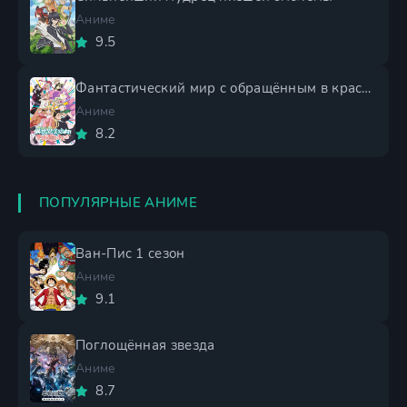
Аниме
9.5
Фантастический мир с обращённым в красавицу мужчиной и...
Аниме
8.2
ПОПУЛЯРНЫЕ АНИМЕ
Ван-Пис 1 сезон
Аниме
9.1
Поглощённая звезда
Аниме
8.7