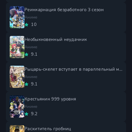
Реинкарнация безработного 3 сезон
Аниме
10
Необыкновенный неудачник
Аниме
9.1
Рыцарь-скелет вступает в параллельный мир 2 сезон
Аниме
9.1
Крестьянин 999 уровня
Аниме
9.2
Расхититель гробниц