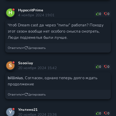
HypocritPrime
H
0
0
4 ноября 2024 19:01
Чтоб Dream cast да через "пипы" работал? Походу
этот сезон вообще нет особого смысла смотреть,
Люди подземелья были лучше.
Ответить
Цитировать
Ssooiiuy
S
0
0
20 ноября 2024 15:42
billinius
, Согласен, однако теперь долго ждать
продолжение
Ответить
Цитировать
Ультимо21
У
0
0
20 ноября 2024 23:36