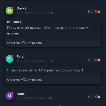
DarkS
D
0
0
16 октября 2024 20:29
billinius
,
По сути этой осенью обещали продолжение. Но
его нет.
Ответить
Цитировать
Faid
F
0
0
18 октября 2024 23:20
Я сейчас не сплю?!Это реально случилось?!
Ответить
Цитировать
макс
М
0
0
20 октября 2024 20:45