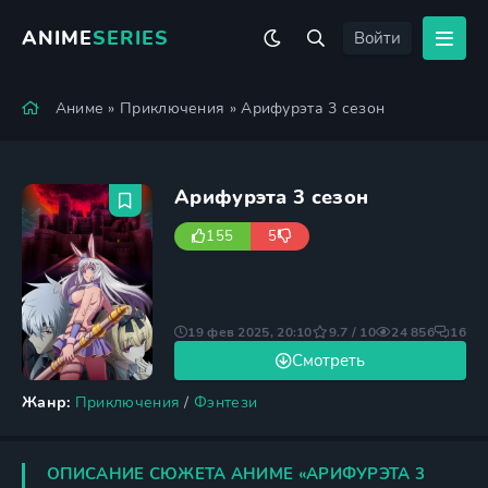
ANIME
SERIES
Войти
Аниме
»
Приключения
» Арифурэта 3 сезон
Арифурэта 3 сезон
155
5
19 фев 2025, 20:10
9.7 / 10
24 856
16
Смотреть
Жанр:
Приключения
/
Фэнтези
ОПИСАНИЕ СЮЖЕТА АНИМЕ «АРИФУРЭТА 3