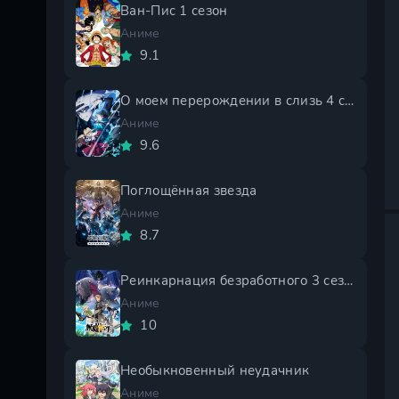
Ван-Пис 1 сезон
Аниме
9.1
О моем перерождении в слизь 4 сезон
Аниме
9.6
Поглощённая звезда
Аниме
8.7
Реинкарнация безработного 3 сезон
Аниме
10
Необыкновенный неудачник
Аниме