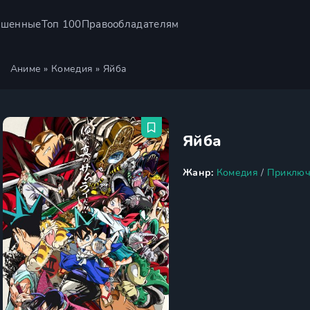
ршенные
Топ 100
Правообладателям
Аниме
»
Комедия
» Яйба
Яйба
Жанр:
Комедия
/
Приключ