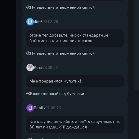
Путешествие отверженной святой
D
dim6
03.08.26
отоме тег добавьте. имхо- стандартные
бабские сопли. никаких плюсов!
Путешествие отверженной святой
Котэ
03.08.26
Мне понравился мультик!
Божественный сад Кусуноки
B
Bublik
02.08.26
Где озвучка анилиберти, бл*ть озвучивают по
30 лет пиздец х*й дождëшся