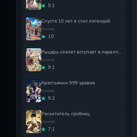
9.1
Спустя 10 лет я стал легендой
Аниме
10
Рыцарь-скелет вступает в параллельный мир 2 сезон
Аниме
9.1
Крестьянин 999 уровня
Аниме
9.2
Расхититель гробниц
Аниме
7.1