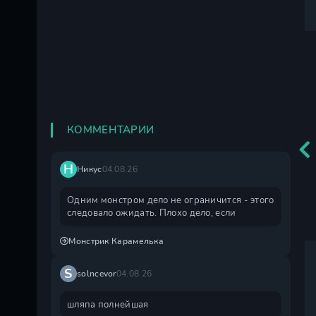
КОММЕНТАРИИ
Н
Никус
04.08.26
Одним монстром дело не ограничится - этого
следовало ожидать. Плохо дело, если
Монстрик Карамелька
S
solncevor
04.08.26
шляпа полнейшая