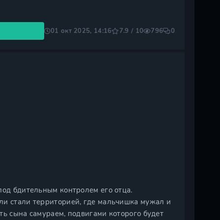
01 окт 2025, 14:16
7.9 / 10
796
0
под бдительным контролем его отца.
ли стали территорией, где мальчишка мужал и
ть сына самураем, подвигами которого будет