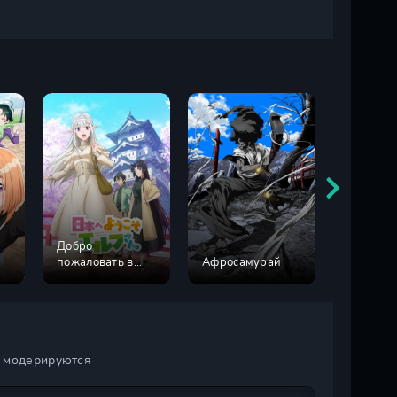
Добро
Похожд
пожаловать в
Афросамурай
Робина 
Японию, госпожа
эльф
и модерируются