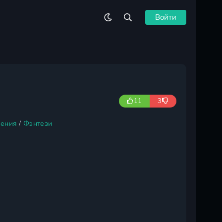
Войти
11
3
ения
/
Фэнтези