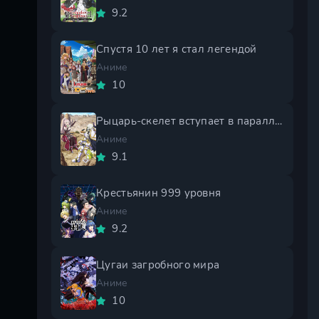
9.2
Спустя 10 лет я стал легендой
Аниме
10
Рыцарь-скелет вступает в параллельный мир 2 сезон
Аниме
9.1
Крестьянин 999 уровня
Аниме
9.2
Цугаи загробного мира
Аниме
10