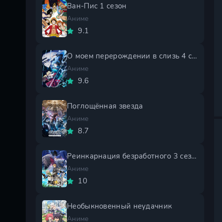
Ван-Пис 1 сезон
Аниме
9.1
О моем перерождении в слизь 4 сезон
Аниме
9.6
Поглощённая звезда
Аниме
8.7
Реинкарнация безработного 3 сезон
Аниме
10
Необыкновенный неудачник
Аниме