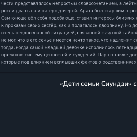
чести представлялось непростым словосочетанием, а лейтм
росли два сына и пятеро дочерей. Арата был старшим отро
Сам юноша вёл себя подобающе, ставил интересы близких 
к проказам своих сестёр, как и полагалось дворянину. Но д
очень неоднозначной ситуацией, связанной с жуткой тайной
не мог, что в его семье имеется нечто такое, что надлежит 
тогда, когда самой младшей девочке исполнилось пятнадца
прежнюю систему ценностей и суждений. Парню также дове
которые под влиянием всплывших фактов о родственниках
«Дети семьи Сиундзи» 