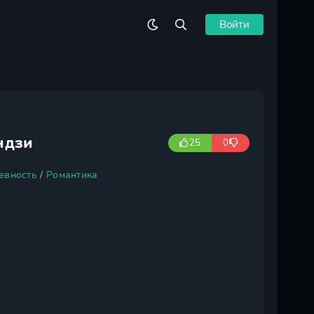
Войти
ндзи
25
0
евность
/
Романтика