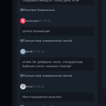
следовало ожидать. Плохо дело, если
Монстрик Карамелька
S
solncevor
04.08.26
шляпа полнейшая
Путешествие отверженной святой
D
dim6
03.08.26
отоме тег добавьте. имхо- стандартные
бабские сопли. никаких плюсов!
Путешествие отверженной святой
Котэ
03.08.26
Мне понравился мультик!