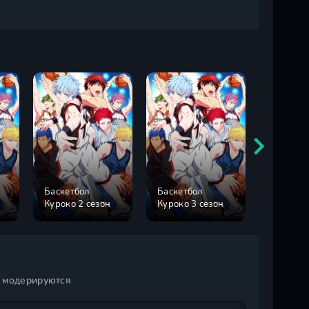
Баскетбол
Баскетбол
Дом в к
Куроко 2 сезон
Куроко 3 сезон
щебечет
Кудзима
и модерируются