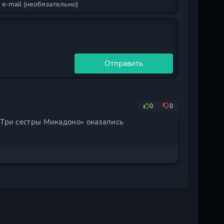
Отправить
0
0
«Три сестры Микадоно» оказались