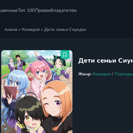
ршенные
Топ 100
Правообладателям
Аниме
»
Комедия
» Дети семьи Сиундзи
Дети семьи Сиу
Жанр:
Комедия
/
Повседн