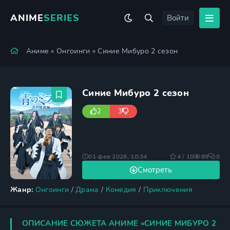
ANIME
SERIES
Войти
Аниме
»
Онгоинги
» Синие Мибуро 2 сезон
Синие Мибуро 2 сезон
2
3
01 фев 2026, 10:34
4 / 10
89
0
Смотреть
Жанр:
Онгоинги
/
Драма
/
Комедия
/
Приключения
ОПИСАНИЕ СЮЖЕТА АНИМЕ «СИНИЕ МИБУРО 2