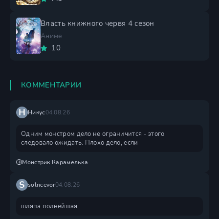
Власть книжного червя 4 сезон
Аниме
10
КОММЕНТАРИИ
Н
Никус
04.08.26
Одним монстром дело не ограничится - этого
следовало ожидать. Плохо дело, если
Монстрик Карамелька
S
solncevor
04.08.26
шляпа полнейшая