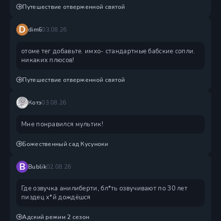
Путешествие отверженной святой
D
dim6
03.08.26
отоме тег добавьте. имхо- стандартные бабские сопли.
никаких плюсов!
Путешествие отверженной святой
Котэ
03.08.26
Мне понравился мультик!
Божественный сад Кусуноки
B
Bublik
02.08.26
Где озвучка анилиберти, бл*ть озвучивают по 30 лет
пиздец х*й дождëшся
Адский режим 2 сезон