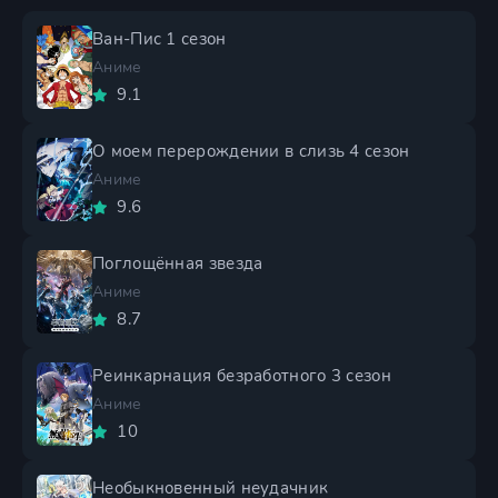
Ван-Пис 1 сезон
Аниме
9.1
О моем перерождении в слизь 4 сезон
Аниме
9.6
Поглощённая звезда
Аниме
8.7
Реинкарнация безработного 3 сезон
Аниме
10
Необыкновенный неудачник