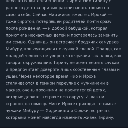
небогатых жителей Японии. Сирота Нио Тирину с
раннего детства привык рассчитывать только на
самого себя. Сейчас Нио живет вместе с Ирохой —
тоже сиротой, потерявшей родителей почти сразу
после рождения, — и доброй бабушкой, которая
приютила несчастных детей и постаралась заменить
им семью. Однажды он встречает бродячих самураев
Мибуру, пользующихся не лучшей славой. Правда, сам
молодой человек не уверен, что чужаки так плохи, как
говорят окружающие. Тирину не хочет верить слухам
и предпочитает доверять лишь собственным глазам и
ушам. Через некоторое время Нио и Ироха
сталкиваются в темном переулке с мужчинами в
масках, очень похожими на похитителей детях,
которые держат в страхе всю округу. И, как ни
странно, на помощь Нио и Ирохе приходят те самые
чужаки Мибуру — Хиджиката и Соджи, встреча с
которыми может навсегда изменить жизнь Тирину.