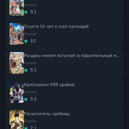
Аниме
9.1
Спустя 10 лет я стал легендой
Аниме
10
Рыцарь-скелет вступает в параллельный мир 2 сезон
Аниме
9.1
Крестьянин 999 уровня
Аниме
9.2
Расхититель гробниц
Аниме
7.1