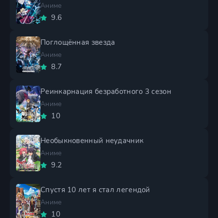
Аниме
9.6
Поглощённая звезда
Аниме
8.7
Реинкарнация безработного 3 сезон
Аниме
10
Необыкновенный неудачник
Аниме
9.2
Спустя 10 лет я стал легендой
Аниме
10