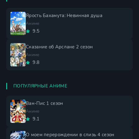
Ярость Бахамута: Невинная душа
Аниме
9.5
Сказание об Арслане 2 сезон
Аниме
9.8
ПОПУЛЯРНЫЕ АНИМЕ
Ван-Пис 1 сезон
Аниме
9.1
О моем перерождении в слизь 4 сезон