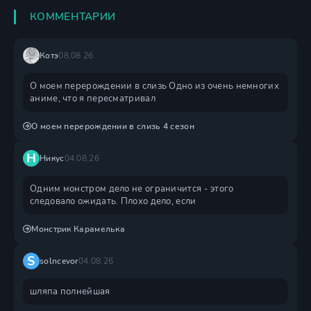
КОММЕНТАРИИ
Котэ
08.08.26
О моем перерождении в слизь Одно из очень немногих
аниме, что я пересматривал
О моем перерождении в слизь 4 сезон
Н
Никус
04.08.26
Одним монстром дело не ограничится - этого
следовало ожидать. Плохо дело, если
Монстрик Карамелька
S
solncevor
04.08.26
шляпа полнейшая