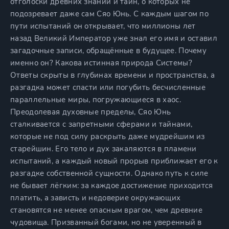
отголоски древних знаний и тайн, о которых не
подозревает даже сам Сяо Юнь. С каждым шагом по
пути испытаний он открывает, что миллионы лет
назад Великий Император уже знал его имя и оставил
загадочные записи, обращённые в будущее. Почему
именно он? Какова истинная природа Системы?
Ответы скрыты в глубинах времени и пространства, а
разгадка может спасти или погубить бесчисленные
параллельные миры, погружающиеся в хаос.
Преодолевая духовные пределы, Сяо Юнь
сталкивается с запретными сферами и тайнами,
которые не под силу раскрыть даже мудрейшим из
старейшин. Его тело и дух закаляются в пламени
испытаний, а каждый новый прорыв приближает его к
разгадке собственной сущности. Однако путь к силе
не бывает лёгким: за каждое достижение приходится
платить, а зависть и недоверие окружающих
становятся не менее опасным врагом, чем древние
чудовища. Призванный богами, но не уверенный в