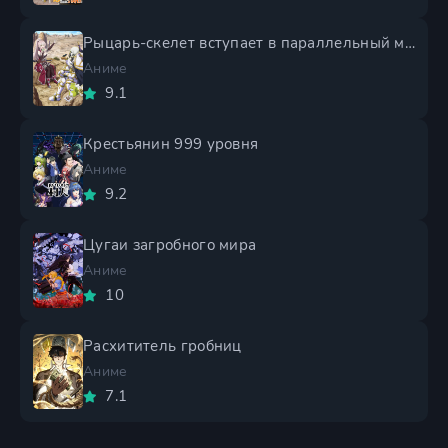
Рыцарь-скелет вступает в параллельный мир 2 сезон
Аниме
9.1
Крестьянин 999 уровня
Аниме
9.2
Цугаи загробного мира
Аниме
10
Расхититель гробниц
Аниме
7.1