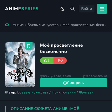
ANIME
SERIES
Войти
Аниме
»
Боевые искусства
» Моё просветление бесконечно
Моё просветление
бесконечно
1
1
03 апр 2026, 15:08
5 / 10
56
0
Смотреть
Жанр:
Боевые искусства
/
Приключения
/
Фэнтези
ОПИСАНИЕ СЮЖЕТА АНИМЕ «МОЁ