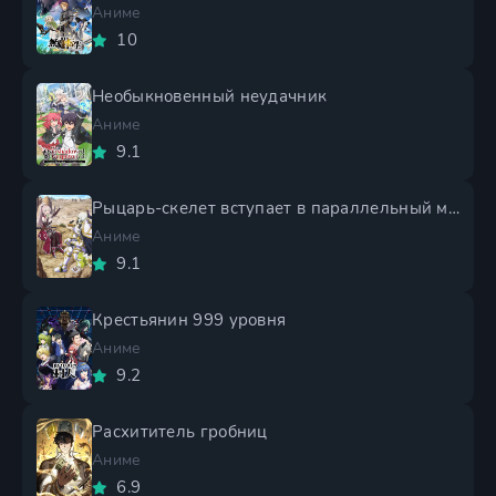
Аниме
10
Необыкновенный неудачник
Аниме
9.1
Рыцарь-скелет вступает в параллельный мир 2 сезон
Аниме
9.1
Крестьянин 999 уровня
Аниме
9.2
Расхититель гробниц
Аниме
6.9