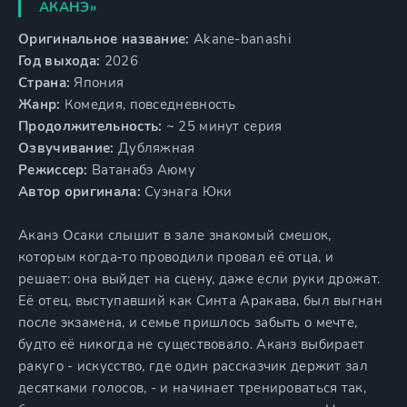
АКАНЭ»
Оригинальное название:
Akane-banashi
Год выхода:
2026
Страна:
Япония
Жанр:
Комедия, повседневность
Продолжительность:
~ 25 минут серия
Озвучивание:
Дубляжная
Режиссер:
Ватанабэ Аюму
Автор оригинала:
Суэнага Юки
Аканэ Осаки слышит в зале знакомый смешок,
которым когда‑то проводили провал её отца, и
решает: она выйдет на сцену, даже если руки дрожат.
Её отец, выступавший как Синта Аракава, был выгнан
после экзамена, и семье пришлось забыть о мечте,
будто её никогда не существовало. Аканэ выбирает
ракуго - искусство, где один рассказчик держит зал
десятками голосов, - и начинает тренироваться так,