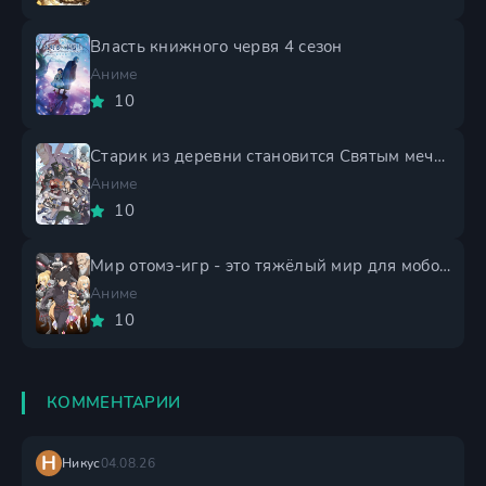
Власть книжного червя 4 сезон
Аниме
10
Старик из деревни становится Святым мечом 2 сезон
Аниме
10
Мир отомэ-игр - это тяжёлый мир для мобов 2 сезон
Аниме
10
КОММЕНТАРИИ
Н
Никус
04.08.26