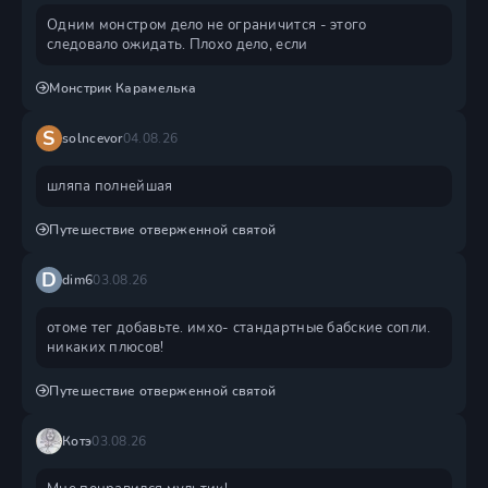
Одним монстром дело не ограничится - этого
следовало ожидать. Плохо дело, если
Монстрик Карамелька
S
solncevor
04.08.26
шляпа полнейшая
Путешествие отверженной святой
D
dim6
03.08.26
отоме тег добавьте. имхо- стандартные бабские сопли.
никаких плюсов!
Путешествие отверженной святой
Котэ
03.08.26