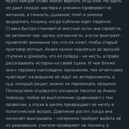
будто каждое слово может вернуть отцу имя. Но здесь
не дают скидок: мастера и ученики проверяют не
желание, а точность, дыхание, темп и умение
выдержать тишину, когда публика ждёт падения.
Ставка быстро становится жёсткой: если она сорвётся,
её запомнят как «дочку изгнанного», а если выиграет -
привлечёт внимание тех, кто не хочет, чтобы старый
приговор всплыл. Аканэ нужно подняться до высшей
ступени и доказать, что её победа - не месть, а право
рассказывать истории на своей сцене. И чем ближе
она к первому настоящему признанию, тем отчётливее
чувствует: на вершине её ждут не аплодисменты, а
суд, который решит, можно ли переписать прошлое.
Последствия отцовского изгнания тянутся за Аканэ
повсюду: любое её выступление сравнивают с тем
провалом, а слухи в школе превращают её мечту в
политический вопрос. Давление растёт, когда она
начинает выигрывать - соперники пробуют выбить её
из равновесия, учителя проверяют не технику, а