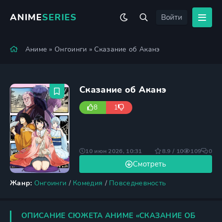
ANIME
SERIES
Войти
Аниме
»
Онгоинги
» Сказание об Аканэ
Сказание об Аканэ
8
1
10 июн 2026, 10:31
8.9 / 10
109
0
Смотреть
Жанр:
Онгоинги
/
Комедия
/
Повседневность
ОПИСАНИЕ СЮЖЕТА АНИМЕ «СКАЗАНИЕ ОБ