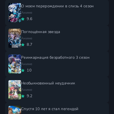
О моем перерождении в слизь 4 сезон
Аниме
9.6
Поглощённая звезда
Аниме
8.7
Реинкарнация безработного 3 сезон
Аниме
10
Необыкновенный неудачник
Аниме
9.2
Спустя 10 лет я стал легендой