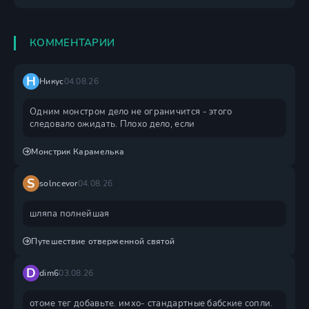
КОММЕНТАРИИ
Н
Никус
04.08.26
Одним монстром дело не ограничится - этого
следовало ожидать. Плохо дело, если
Монстрик Карамелька
S
solncevor
04.08.26
шляпа полнейшая
Путешествие отверженной святой
D
dim6
03.08.26
отоме тег добавьте. имхо- стандартные бабские сопли.