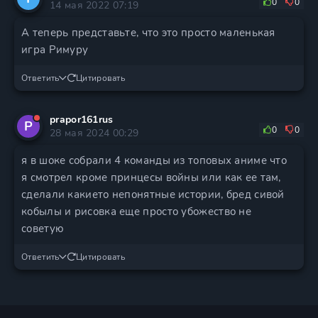
0
0
14 мая 2022 07:19
А теперь представьте, что это просто маленькая
игра Римуру
Ответить
Цитировать
prapor161rus
P
0
0
28 мая 2024 00:29
я в шоке собрали 4 команды из топовых аниме что
я смотрел кроме принцесы войны или как ее там,
сделали какието непонятные истории, бред сивой
кобылы и рисовка еще просто убожество не
советую
Ответить
Цитировать