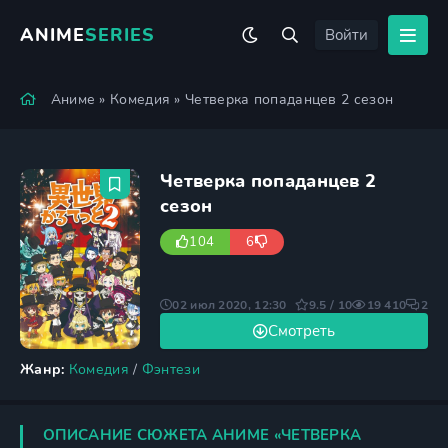
ANIME
SERIES
Войти
Аниме
»
Комедия
» Четверка попаданцев 2 сезон
Четверка попаданцев 2
сезон
104
6
02 июл 2020, 12:30
9.5 / 10
19 410
2
Смотреть
Жанр:
Комедия
/
Фэнтези
ОПИСАНИЕ СЮЖЕТА АНИМЕ «ЧЕТВЕРКА