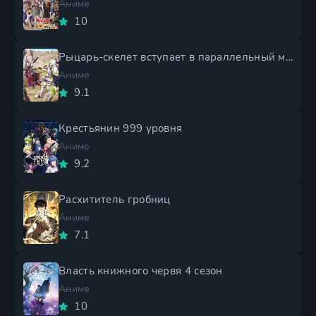
Аниме
10
Рыцарь-скелет вступает в параллельный мир 2 сезон
Аниме
9.1
Крестьянин 999 уровня
Аниме
9.2
Расхититель гробниц
Аниме
7.1
Власть книжного червя 4 сезон
Аниме
10