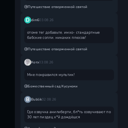
Путешествие отверженной святой
D
dim6
03.08.26
отоме тег добавьте. имхо- стандартные
бабские сопли. никаких плюсов!
Путешествие отверженной святой
Котэ
03.08.26
Мне понравился мультик!
Божественный сад Кусуноки
B
Bublik
02.08.26
Где озвучка анилиберти, бл*ть озвучивают по
30 лет пиздец х*й дождëшся