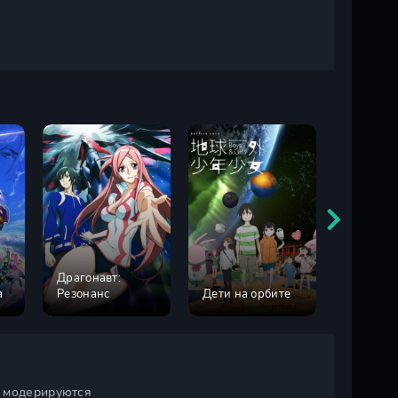
Драгонавт:
Борьба 
а
Резонанс
Дети на орбите
эфире
и модерируются