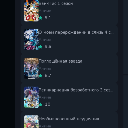
Ван-Пис 1 сезон
Аниме
9.1
О моем перерождении в слизь 4 сезон
Аниме
9.6
Поглощённая звезда
Аниме
8.7
Реинкарнация безработного 3 сезон
Аниме
10
Необыкновенный неудачник
Аниме