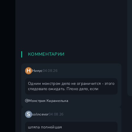
КОММЕНТАРИИ
Н
Никус
04.08.26
Одним монстром дело не ограничится - этого
следовало ожидать. Плохо дело, если
Монстрик Карамелька
S
solncevor
04.08.26
шляпа полнейшая