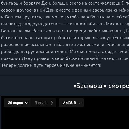
бунтарь и бродяга Дан, больше всего на свете желающий по
совсем другое, в ней Дан вместе с верным зверьком-симб
и Беллом крутится, как может, чтобы заработать на хлеб се
кончил, да подруга детства – механик-любитель Миюки - п
Большеногом. Все дело в том, что среди любимых зрелищ Р
баскетбол на шагающих роботах, которых все зовут «Больш
разрешенная землянам небесными хозяевами, и «Большеног
работ до патрулирования улиц. Миюки вместе с дядюшкой 
позволит Дану проявить свой баскетбольный талант, что о
Теперь долгий путь героев к Луне начинается!
«Басквош!» смотр