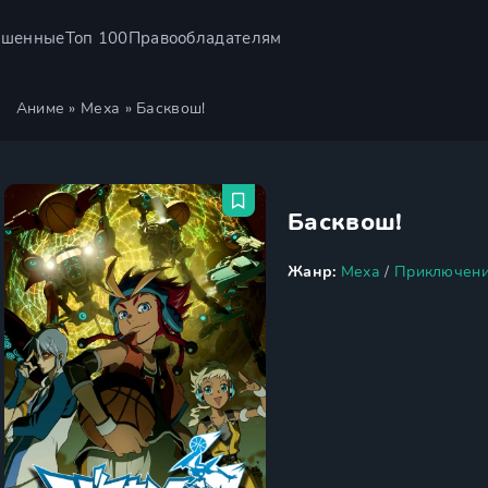
ршенные
Топ 100
Правообладателям
Аниме
»
Меха
» Басквош!
Басквош!
Жанр:
Меха
/
Приключен