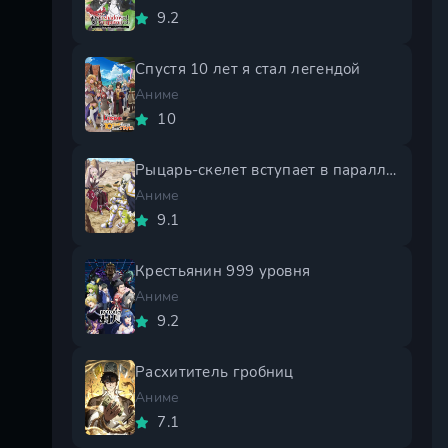
9.2
Спустя 10 лет я стал легендой
Аниме
10
Рыцарь-скелет вступает в параллельный мир 2 сезон
Аниме
9.1
Крестьянин 999 уровня
Аниме
9.2
Расхититель гробниц
Аниме
7.1