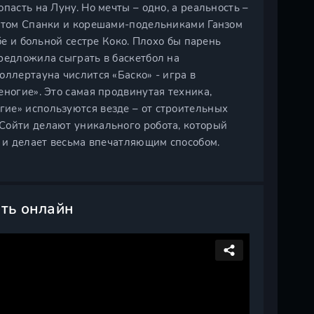
пасть на Луну. Но мечты – одно, а реальность –
иотом Спанки и корешами-подельниками Ганзом
бе и больной сестре Коко. Плохо бы парень
редложила сыграть в баскетбол на
оллертауна числится «Баско» - игра в
еногие». Это самая продвинутая техника,
ие» используются везде – от строительных
Сойти делают уникального робота, который
н и делает весьма впечатляющим способом.
еть онлайн