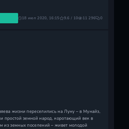
18 июл 2020, 16:15
9.6 / 10
11 296
0
яева жизни переселились на Луну – в Мунайз,
и простой земной народ, коротающий век в
м из земных поселений – живет молодой