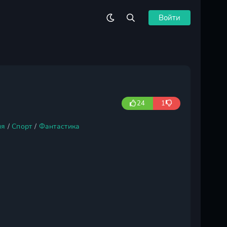
Войти
24
1
ия
/
Спорт
/
Фантастика