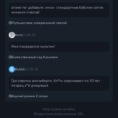
отоме тег добавьте. имхо- стандартные бабские сопли.
никаких плюсов!
Путешествие отверженной святой
Котэ
03.08.26
Мне понравился мультик!
Божественный сад Кусуноки
B
Bublik
02.08.26
Где озвучка анилиберти, бл*ть озвучивают по 30 лет
пиздец х*й дождëшся
Адский режим 2 сезон
Мир аниме онлайн
Возрастное ограничение 18+