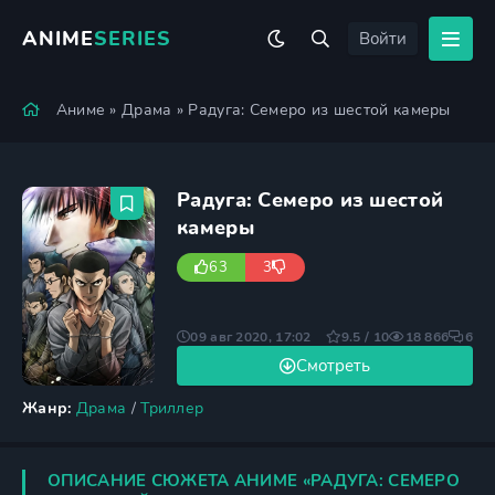
ANIME
SERIES
Войти
Аниме
»
Драма
» Радуга: Семеро из шестой камеры
Радуга: Семеро из шестой
камеры
63
3
09 авг 2020, 17:02
9.5 / 10
18 866
6
Смотреть
Жанр:
Драма
/
Триллер
ОПИСАНИЕ СЮЖЕТА АНИМЕ «РАДУГА: СЕМЕРО