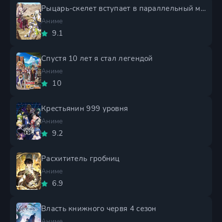
Рыцарь-скелет вступает в параллельный мир 2 сезон
Аниме
9.1
Спустя 10 лет я стал легендой
Аниме
10
Крестьянин 999 уровня
Аниме
9.2
Расхититель гробниц
Аниме
6.9
Власть книжного червя 4 сезон
Аниме