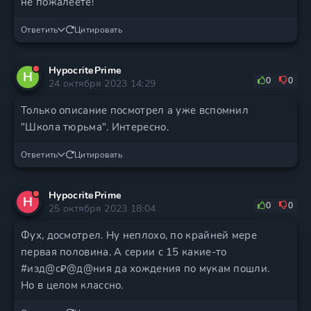
не пожалеете!
Ответить
Цитировать
HypocritePrime
H
0
0
24 октября 2023 14:29
Только описание посмотрел а уже вспомнил
"Школа тюрьма". Интересно.
Ответить
Цитировать
HypocritePrime
H
0
0
25 октября 2023 18:04
Фух, досмотрел. Ну неплохо, по крайней мере
первая половина. А серии с 15 какие-то
#изд@с₽@д@ния да хождения по мукам пошли.
Но в целом классно.