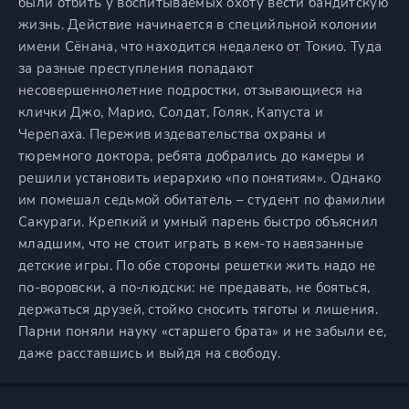
были отбить у воспитываемых охоту вести бандитскую
жизнь. Действие начинается в специйльной колонии
имени Сёнана, что находится недалеко от Токио. Туда
за разные преступления попадают
несовершеннолетние подростки, отзывающиеся на
клички Джо, Марио, Солдат, Голяк, Капуста и
Черепаха. Пережив издевательства охраны и
тюремного доктора, ребята добрались до камеры и
решили установить иерархию «по понятиям». Однако
им помешал седьмой обитатель – студент по фамилии
Сакураги. Крепкий и умный парень быстро объяснил
младшим, что не стоит играть в кем-то навязанные
детские игры. По обе стороны решетки жить надо не
по-воровски, а по-людски: не предавать, не бояться,
держаться друзей, стойко сносить тяготы и лишения.
Парни поняли науку «старшего брата» и не забыли ее,
даже расставшись и выйдя на свободу.