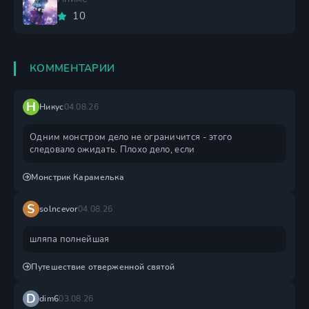
10
КОММЕНТАРИИ
Н
Никус
04.08.26
Одним монстром дело не ограничится - этого
следовало ожидать. Плохо дело, если
Монстрик Карамелька
S
solncevor
04.08.26
шляпа полнейшая
Путешествие отверженной святой
D
dim6
03.08.26