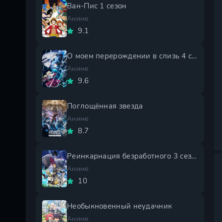
Ван-Пис 1 сезон
Аниме
9.1
О моем перерождении в слизь 4 сезон
Аниме
9.6
Поглощённая звезда
Аниме
8.7
Реинкарнация безработного 3 сезон
Аниме
10
Необыкновенный неудачник
Аниме