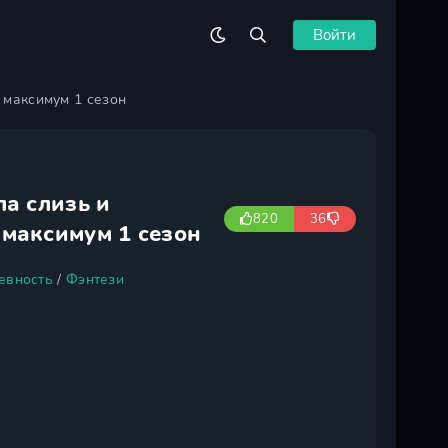
Войти
 максимум 1 сезон
ла слизь и
820
36
 максимум 1 сезон
евность
/
Фэнтези