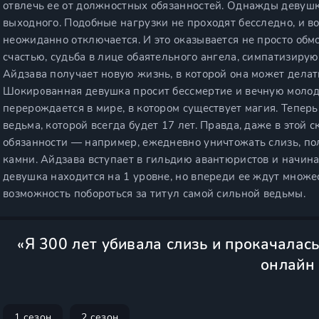
отвлечь ее от должностных обязанностей. Однажды девушк
выходного. Подобные нагрузки не проходят бесследно, и в
неожиданно отключается. И это оказывается не просто обм
счастью, судьба в лице обаятельного ангела, симпатизиру
Айдзава получает новую жизнь, в которой она может делать
Шокированная девушка просит бессмертие и вечную молодо
перерождается в мире, в котором существует магия. Тепер
ведьма, которой всегда будет 17 лет. Правда, даже в этой 
обязанности — например, ежедневно уничтожать слизь, по
камни. Айдзава вступает в гильдию авантюристов и начина
девушка находится на 1 уровне, но впереди ее ждут множ
возможность побороться за титул самой сильной ведьмы.
«Я 300 лет убивала слизь и прокачалас
онлайн
1 сезон
2 сезон