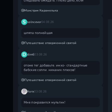
следовало ожидать. Плохо дело, если
Монстрик Карамелька
S
solncevor
04.08.26
шляпа полнейшая
Путешествие отверженной святой
D
dim6
03.08.26
отоме тег добавьте. имхо- стандартные
бабские сопли. никаких плюсов!
Путешествие отверженной святой
Котэ
03.08.26
Мне понравился мультик!