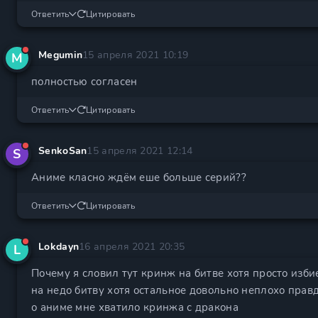
Ответить
Цитировать
Megumin
15 апреля 2021 10:19
M
полностью согласен
Ответить
Цитировать
SenkoSan
15 апреля 2021 12:14
S
Аниме класно ждём еше больше серий??
Ответить
Цитировать
Lokdayn
16 апреля 2021 20:35
L
Почему я словил тут кринж на битве хотя просто изби
на недо битву хотя остальное довольно неплохо правд
о аниме мне хватило кринжа с дракона