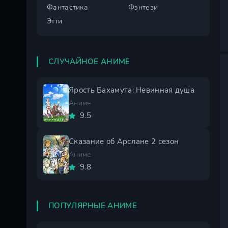
Фантастика
Фэнтези
Этти
СЛУЧАЙНОЕ АНИМЕ
Ярость Бахамута: Невинная душа
Аниме
9.5
Сказание об Арслане 2 сезон
Аниме
9.8
ПОПУЛЯРНЫЕ АНИМЕ