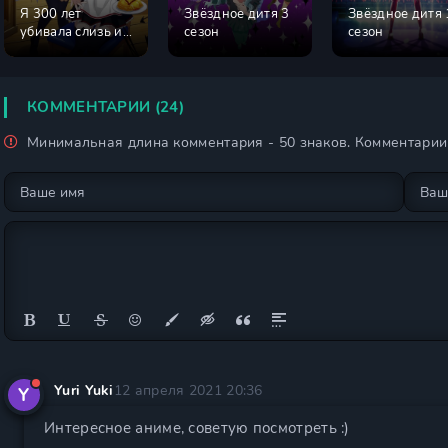
Я 300 лет
Звёздное дитя 3
Звёздное дитя 
убивала слизь и
сезон
сезон
прокачалась на
максимум 2
сезон
КОММЕНТАРИИ (24)
Минимальная длина комментария - 50 знаков. Комментари
Yuri Yuki
12 апреля 2021 20:36
Y
Интересное аниме, советую посмотреть :)