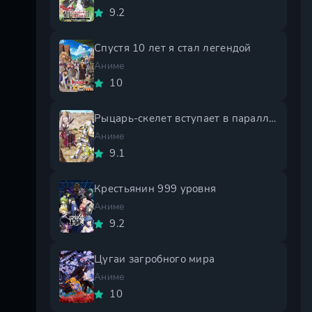
9.2
Спустя 10 лет я стал легендой
Аниме
10
Рыцарь-скелет вступает в параллельный мир 2 сезон
Аниме
9.1
Крестьянин 999 уровня
Аниме
9.2
Цугаи загробного мира
Аниме
10