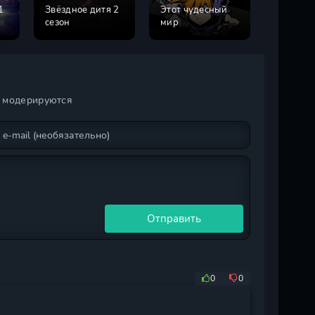
1
Звёздное дитя 2
Этот чудесный
Заботли
сезон
мир
летняя ж
и модерируются
Отправить
0
0