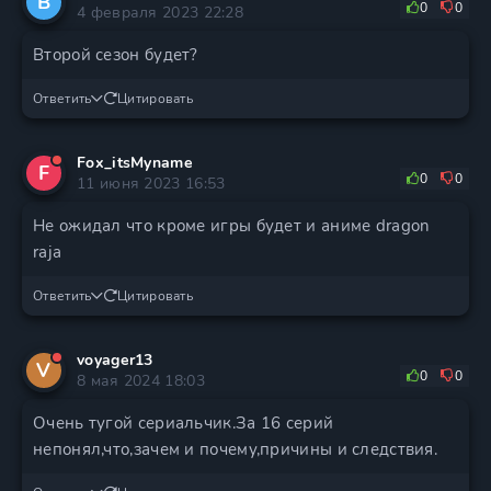
В
0
0
4 февраля 2023 22:28
Второй сезон будет?
Ответить
Цитировать
Fox_itsMyname
F
0
0
11 июня 2023 16:53
Не ожидал что кроме игры будет и аниме dragon
raja
Ответить
Цитировать
voyager13
V
0
0
8 мая 2024 18:03
Очень тугой сериальчик.За 16 серий
непонял,что,зачем и почему,причины и следствия.