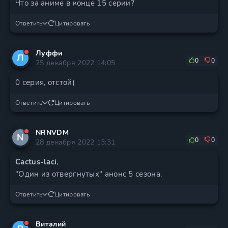
Что за аниме в конце 15 серии?
Ответить
Цитировать
Луффи
Л
0
0
25 декабря 2022 14:05
0 серия, отстой(
Ответить
Цитировать
NRNVDM
N
0
0
28 декабря 2022 13:31
Cactus-laci
,
"Один из отвергнутых" анонс 5 сезона.
Ответить
Цитировать
Виталий