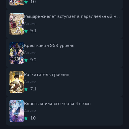
10
Рыцарь-скелет вступает в параллельный мир 2 сезон
Аниме
9.1
Крестьянин 999 уровня
Аниме
9.2
Расхититель гробниц
Аниме
7.1
Власть книжного червя 4 сезон
Аниме
10