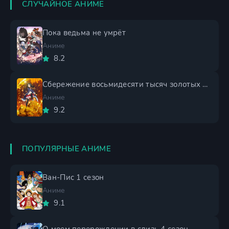
СЛУЧАЙНОЕ АНИМЕ
Пока ведьма не умрёт
Аниме
8.2
Сбережение восьмидесяти тысяч золотых монет в другом мире
Аниме
9.2
ПОПУЛЯРНЫЕ АНИМЕ
Ван-Пис 1 сезон
Аниме
9.1