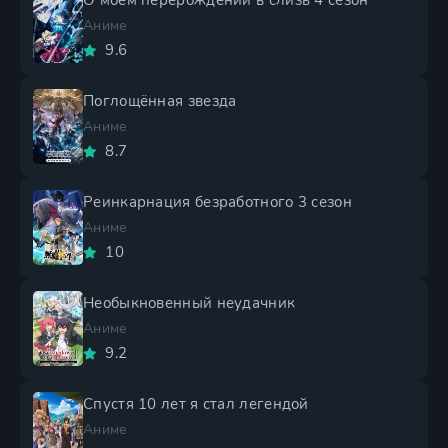
О моем перерождении в слизь 4 сезон
Аниме
9.6
Поглощённая звезда
Аниме
8.7
Реинкарнация безработного 3 сезон
Аниме
10
Необыкновенный неудачник
Аниме
9.2
Спустя 10 лет я стал легендой
Аниме