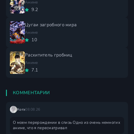
Аниме
9.2
Цугаи загробного мира
Аниме
10
Расхититель гробниц
Аниме
7.1
КОММЕНТАРИИ
Котэ
08.08.26
О моем перерождении в слизь Одно из очень немногих
аниме, что я пересматривал