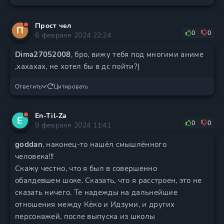
Прост чел
П
0
0
6 февраля 2024 22:24
Dima27052008
, бро, вижу тебя под многими аниме
,хахахах, не хотел бы в дс пойти?)
Ответить
Цитировать
En-Til-Za
E
0
0
9 февраля 2024 11:41
goddan
, наконец-то нашёл смышлённого
человека!!!
Скажу честно, что я был в совершенно
обалдевшем шоке. Сказать, что я расстроен, это не
сказать ничего. Те надежды на дальнейшие
отношения между Кёко и Идзуми, и других
персонажей, после выпуска из школы