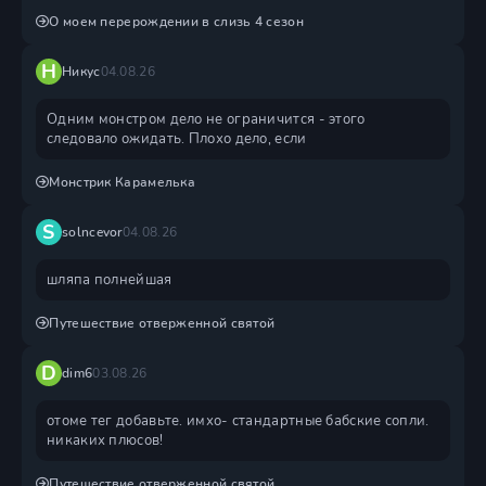
О моем перерождении в слизь 4 сезон
Н
Никус
04.08.26
Одним монстром дело не ограничится - этого
следовало ожидать. Плохо дело, если
Монстрик Карамелька
S
solncevor
04.08.26
шляпа полнейшая
Путешествие отверженной святой
D
dim6
03.08.26
отоме тег добавьте. имхо- стандартные бабские сопли.
никаких плюсов!
Путешествие отверженной святой