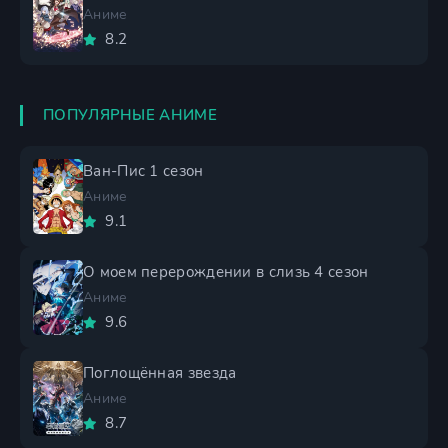
Аниме
8.2
ПОПУЛЯРНЫЕ АНИМЕ
Ван-Пис 1 сезон
Аниме
9.1
О моем перерождении в слизь 4 сезон
Аниме
9.6
Поглощённая звезда
Аниме
8.7