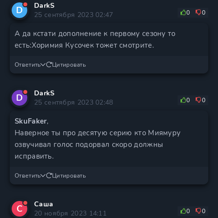
DarkS
D
0
0
25 сентября 2023 02:47
А да кстати дополнение к первому сезону то
есть:Хоримия Кусочек тожет смотрите.
Ответить
Цитировать
DarkS
D
0
0
25 сентября 2023 02:48
SkuFaker
,
Наверное ты про десятую серию кто Миямуру
озвучивал голос подорвал скоро должны
исправить.
Ответить
Цитировать
Саша
С
0
0
20 ноября 2023 14:11