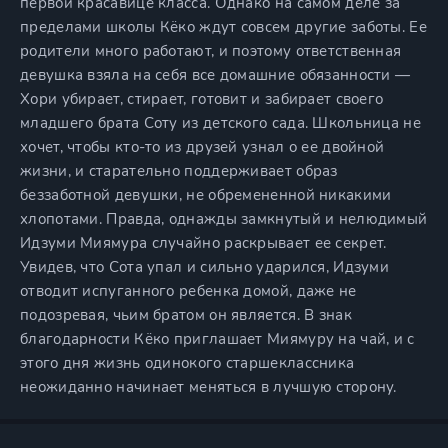
первой красавице класса. Однако на самом деле за
пределами школы Кёко ждут совсем другие заботы. Ее
родители много работают, и поэтому ответственная
девушка взяла на себя все домашние обязанности —
Хори убирает, стирает, готовит и забирает своего
младшего брата Соту из детского сада. Школьница не
хочет, чтобы кто-то из друзей узнал о ее двойной
жизни, и старательно поддерживает образ
беззаботной девушки, не обремененной никакими
хлопотами. Правда, однажды замкнутый и нелюдимый
Идзуми Миямура случайно раскрывает ее секрет.
Увидев, что Сота упал и сильно ударился, Идзуми
отводит испуганного ребенка домой, даже не
подозревая, чьим братом он является. В знак
благодарности Кёко приглашает Миямуру на чай, и с
этого дня жизнь одинокого старшеклассника
неожиданно начинает меняться в лучшую сторону.