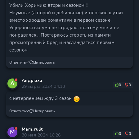
Убили Хоримию вторым сезоном!!!
Неумные (а порой и дебильные) и плоские шутки
вместо хорошей романтики в первом сезоне.
Ущербностью ума не страдаю, поэтому мне и не
понравился... Постараюсь стереть из памяти
просмотренный бред и наслаждаться первым
сезоном
Ответить
Цитировать
Андрюха
А
0
0
29 марта 2024 04:18
с нетерпением жду 3 сезон
Ответить
Цитировать
Mam_rulit
M
0
0
30 мая 2024 16:26