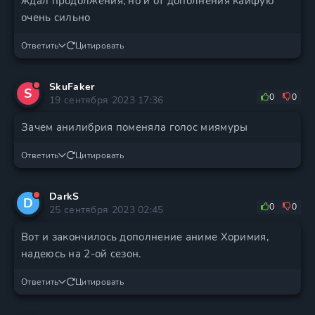
ждал продолжения, но и от дополнения кайфую
очень сильно
Ответить
Цитировать
SkuFaker
S
0
0
19 сентября 2023 17:36
Зачем анилибрия поменяла голос миямуры
Ответить
Цитировать
DarkS
D
0
0
25 сентября 2023 02:45
Вот и закончилось дополнение аниме Хоримия,
надеюсь на 2-ой сезон.
Ответить
Цитировать