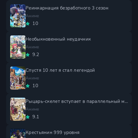
Реинкарнация безработного 3 сезон
Аниме
10
Необыкновенный неудачник
Аниме
9.2
Спустя 10 лет я стал легендой
Аниме
10
Рыцарь-скелет вступает в параллельный мир 2 сезон
Аниме
9.1
Крестьянин 999 уровня