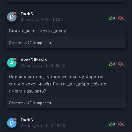
DarkS
D
0
0
8 августа 2023 10:03
Бля я щас от смеха сдохну
Ответить
Цитировать
AvesDilhevia
A
0
0
23 августа 2023 09:40
Народ я чет под тупливаю, почему Хори так
сильно хочет чтобы Янаги дал добро себя по
имени называть?
Ответить
Цитировать
DarkS
D
0
0
27 августа 2023 19:10