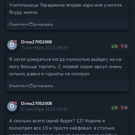
Учительница Тераджима вторая хори мне учителя
Ясуду жалко
Ответить
Цитировать
Dima27052008
D
0
0
7 сентября 2023 08:39
Я хотел дождаться когда полностью выйдет, но не
могу больше терпеть. С первой серии орнул очень
сильно, давно я годноты не смотрел
Ответить
Цитировать
Dima27052008
D
0
0
8 сентября 2023 04:45
А сколько всего серий будет? 12? Короче я
посмотрел все 10 и просто кайфовал, я столько