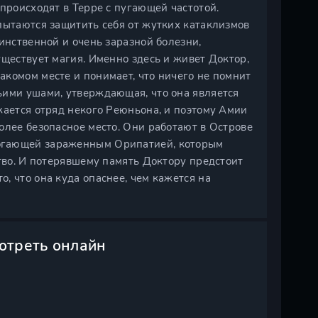
происходят в Терре с пугающей частотой.
пытаются защитить себя от жутких катаклизмов
инственной и очень заразной болезни,
уществует магия. Именно здесь и живет Доктор,
комом месте и понимает, что ничего не помнит
ьими ушами, утверждающая, что она является
жается отряд некого Реюньона, и поэтому Амии
олее безопасное место. Они работают в Острове
огающей зараженным Орипатией, которым
ство. И потерявшему память Доктору предстоит
, что она куда опаснее, чем кажется на
мотреть онлайн