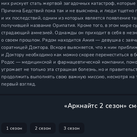
них рискует стать жертвой загадочных катастроф, которые 
Причина Бедствий пока так и не выяснена, и люди тщетно 
и их последствий, одним из которых является появление та
получившей название Орипатия. Кроме того, в этом мире с
страдающий амнезией. Однажды он приходит в себя в незна
о своем прошлом. Рядом находится Амия — девушка с заяч
соратницей Доктора. Вскоре выясняется, что к ним прибли
и Доктору необходимо как можно скорее переместиться в б
Родос — медицинской и фармацевтической компании, пом
угрожает не только эта страшная болезнь, но и правитель
продолжить выполнять свою важную миссию, несмотря на то
первый взгляд.
«Аркнайтс 2 сезон» с
1 сезон
2 сезон
3 сезон