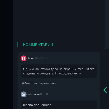
КОММЕНТАРИИ
Н
Никус
04.08.26
Одним монстром дело не ограничится - этого
следовало ожидать. Плохо дело, если
Монстрик Карамелька
S
solncevor
04.08.26
шляпа полнейшая