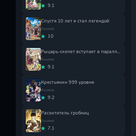
9.1
Спустя 10 лет я стал легендой
Аниме
10
Рыцарь-скелет вступает в параллельный мир 2 сезон
Аниме
9.1
Крестьянин 999 уровня
Аниме
9.2
Расхититель гробниц
Аниме
7.1