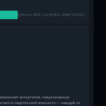
30 ноя 2023, 11:14
8.8 / 10
7 017
3
 напоминает антиутопию, предсказанную
ергаются смертельной опасности — каждый из