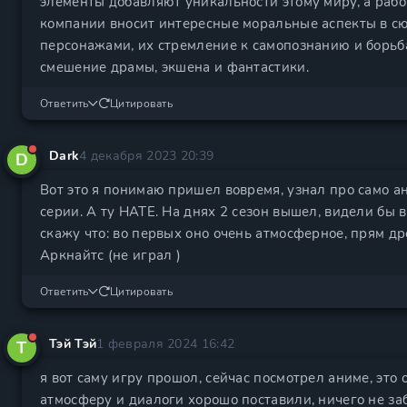
элементы добавляют уникальности этому миру, а рабо
компании вносит интересные моральные аспекты в 
персонажами, их стремление к самопознанию и борьб
смешение драмы, экшена и фантастики.
Ответить
Цитировать
Dark
4 декабря 2023 20:39
D
Вот это я понимаю пришел вовремя, узнал про само ан
серии. А ту НАТЕ. На днях 2 сезон вышел, видели бы 
скажу что: во первых оно очень атмосферное, прям др
Аркнайтс (не играл )
Ответить
Цитировать
Тэй Тэй
1 февраля 2024 16:42
Т
я вот саму игру прошол, сейчас посмотрел аниме, эт
атмосферу и диалоги хорошо поставили, ничего не за