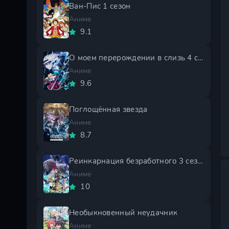
Ван-Пис 1 сезон
Аниме
9.1
О моем перерождении в слизь 4 сезон
Аниме
9.6
Поглощённая звезда
Аниме
8.7
Реинкарнация безработного 3 сезон
Аниме
10
Необыкновенный неудачник
Аниме