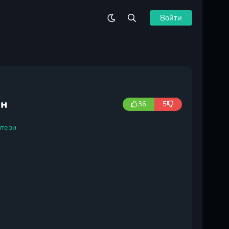
Войти
он
36
5
тези