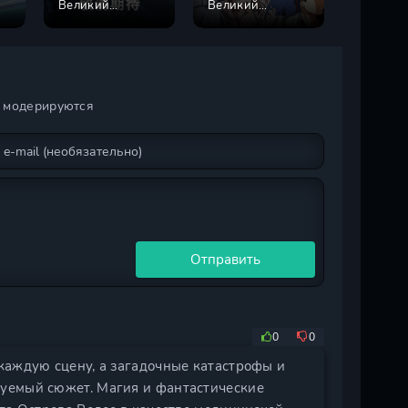
Великий
Великий
Обручён
господин! 2
господин! 1
планета
сезон
сезон
и модерируются
Отправить
0
0
каждую сцену, а загадочные катастрофы и
уемый сюжет. Магия и фантастические