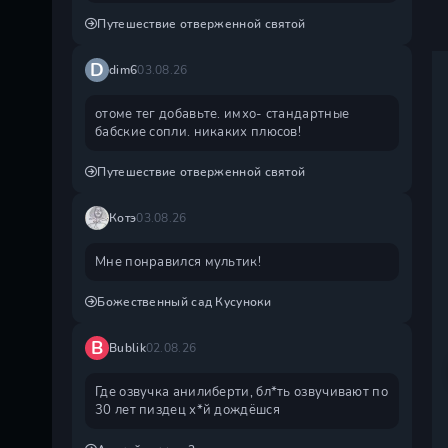
Путешествие отверженной святой
D
dim6
03.08.26
отоме тег добавьте. имхо- стандартные
бабские сопли. никаких плюсов!
Путешествие отверженной святой
Котэ
03.08.26
Мне понравился мультик!
Божественный сад Кусуноки
B
Bublik
02.08.26
Где озвучка анилиберти, бл*ть озвучивают по
30 лет пиздец х*й дождëшся