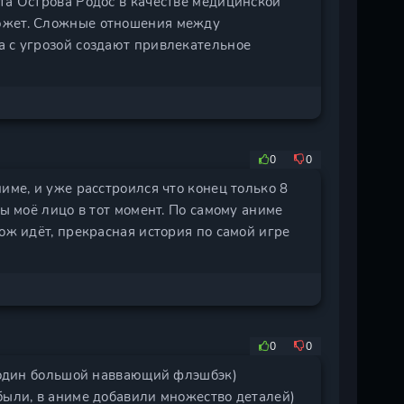
та Острова Родос в качестве медицинской
сюжет. Сложные отношения между
а с угрозой создают привлекательное
0
0
име, и уже расстроился что конец только 8
вы моё лицо в тот момент. По самому аниме
ож идёт, прекрасная история по самой игре
0
0
о один большой наввающий флэшбэк)
были, в аниме добавили множество деталей)