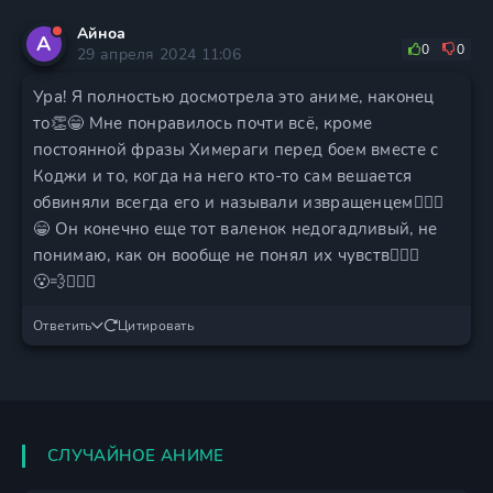
Айноа
А
0
0
29 апреля 2024 11:06
Ура! Я полностью досмотрела это аниме, наконец
то👏😁 Мне понравилось почти всё, кроме
постоянной фразы Химераги перед боем вместе с
Коджи и то, когда на него кто-то сам вешается
обвиняли всегда его и называли извращенцем🤦🏼‍♀️
😁 Он конечно еще тот валенок недогадливый, не
понимаю, как он вообще не понял их чувств🤦🏼‍♀️
😮‍💨🤷🏼‍♀️
Ответить
Цитировать
СЛУЧАЙНОЕ АНИМЕ