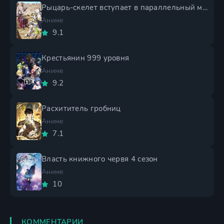
Рыцарь-скелет вступает в параллельный мир 2 сезон
Аниме
9.1
Крестьянин 999 уровня
Аниме
9.2
Расхититель гробниц
Аниме
7.1
Власть книжного червя 4 сезон
Аниме
10
КОММЕНТАРИИ