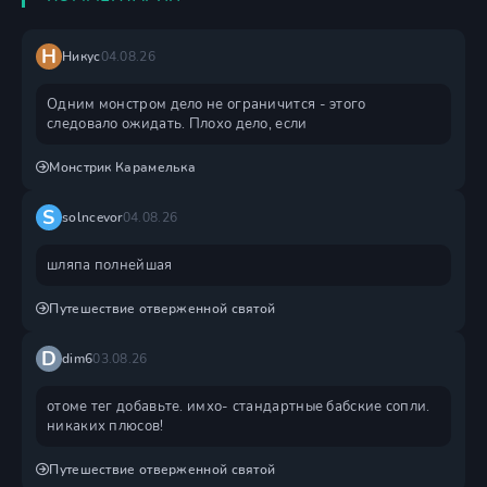
Н
Никус
04.08.26
Одним монстром дело не ограничится - этого
следовало ожидать. Плохо дело, если
Монстрик Карамелька
S
solncevor
04.08.26
шляпа полнейшая
Путешествие отверженной святой
D
dim6
03.08.26
отоме тег добавьте. имхо- стандартные бабские сопли.
никаких плюсов!
Путешествие отверженной святой