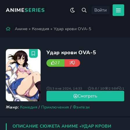
ANIME
SERIES
Войти
Аниме
»
Комедия
» Удар крови OVA-5
Удар крови OVA-5
27
1
13 янв 2024, 14:33
9.6 / 10
2 564
1
Смотреть
Жанр:
Комедия
/
Приключения
/
Фэнтези
ОПИСАНИЕ СЮЖЕТА АНИМЕ «УДАР КРОВИ