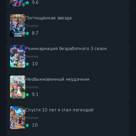
9.6
Поглощённая звезда
Аниме
8.7
Реинкарнация безработного 3 сезон
Аниме
10
Необыкновенный неудачник
Аниме
9.1
Спустя 10 лет я стал легендой
Аниме
10