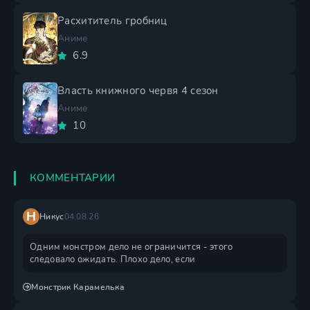
Расхититель гробниц
Аниме
6.9
Власть книжного червя 4 сезон
Аниме
10
КОММЕНТАРИИ
Н
Никус
04.08.26
Одним монстром дело не ограничится - этого
следовало ожидать. Плохо дело, если
Монстрик Карамелька