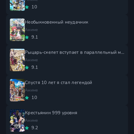
10
Необыкновенный неудачник
Аниме
9.1
Рыцарь-скелет вступает в параллельный мир 2 сезон
Аниме
9.1
Спустя 10 лет я стал легендой
Аниме
10
Крестьянин 999 уровня
Аниме
9.2