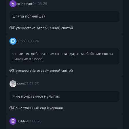
S
solncevor
04.08.26
шляпа полнейшая
Путешествие отверженной святой
D
dim6
03.08.26
отоме тег добавьте. имхо- стандартные бабские сопли.
никаких плюсов!
Путешествие отверженной святой
Котэ
03.08.26
Мне понравился мультик!
Божественный сад Кусуноки
B
Bublik
02.08.26