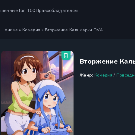
ршенные
Топ 100
Правообладателям
Аниме
»
Комедия
» Вторжение Кальмарки OVA
Вторжение Кал
Жанр:
Комедия
/
Повседн