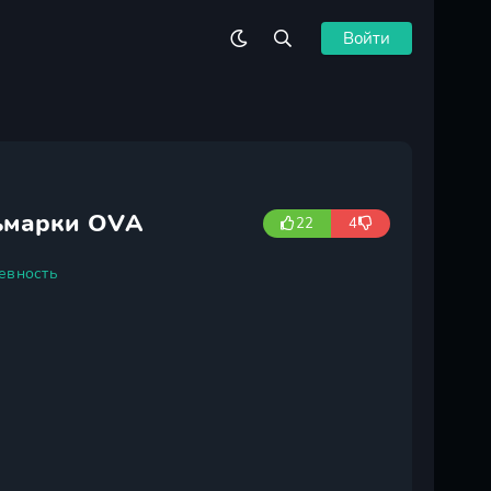
Войти
ьмарки OVA
22
4
евность