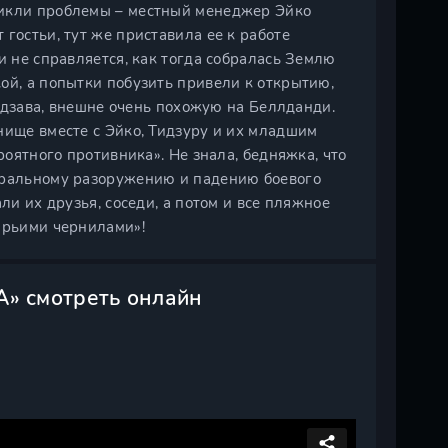
никли проблемы – местный менеджер Эйко
гостьи, тут же приставила ее к работе
и не справляется, как тогда собралась Землю
ой, а попытки побузить привели к открытию,
 Айдзава, внешне очень похожую на Беллданди.
нище вместе с Эйко, Тидзуру и их младшим
роятного противника». Не знала, бедняжка, что
моральному разоружению и падению боевого
ли их друзья, соседи, а потом и все пляжное
арьими чернилами»!
» смотреть онлайн