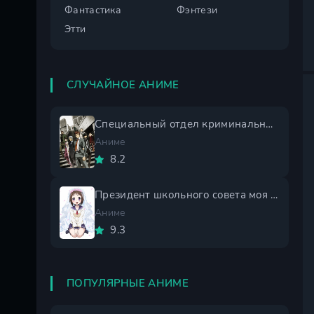
Фантастика
Фэнтези
Этти
СЛУЧАЙНОЕ АНИМЕ
Специальный отдел криминальных расследований: Токунана
Аниме
8.2
Президент школьного совета моя невеста 1 сезон
Аниме
9.3
ПОПУЛЯРНЫЕ АНИМЕ