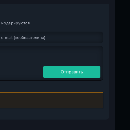
максимум 1
максимум 2
сезон
сезон
и модерируются
Отправить