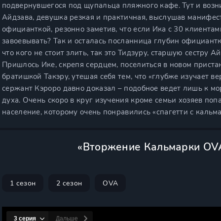
подвернувшегося под щупальца пляжного кафе. Тут и воз
Айдзава, девушка резкая и практичная, выслушав манифест 
официанткой, резонно заметив, что если Ика с 30 клиентам
завоевывать? Так и осталась посланница глубин официантк
что кого не стоит злить, так это Тидзуру, старшую сестру
Пришлось Ике, скрепя сердцем, поселиться в новом приста
братишкой Такэру, утешая себя тем, что «глубже изучает ве
сержант Кэроро давно доказал – подобное ведет лишь к 
духа. Очень скоро в круг изучения кроме семьи хозяев попа
население, которому очень понравились «спагетти с кальм
«Вторжение Кальмарки OVA
1 сезон
2 сезон
OVA