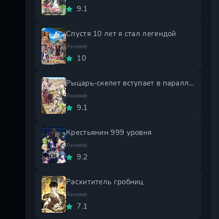
9.1
Спустя 10 лет я стал легендой
Аниме
10
Рыцарь-скелет вступает в параллельный мир 2 сезон
Аниме
9.1
Крестьянин 999 уровня
Аниме
9.2
Расхититель гробниц
Аниме
7.1