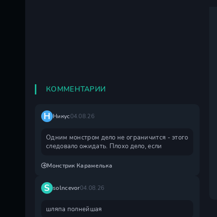
КОММЕНТАРИИ
Н
Никус
04.08.26
Одним монстром дело не ограничится - этого
следовало ожидать. Плохо дело, если
Монстрик Карамелька
S
solncevor
04.08.26
шляпа полнейшая