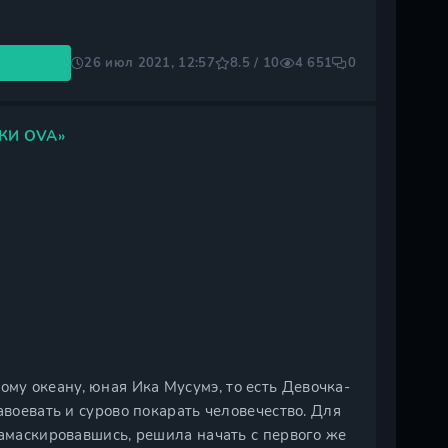
26 июл 2021, 12:57
8.5 / 10
4 651
0
КИ OVA»
у океану, юная Ика Мусумэ, то есть Девочка-
авоевать и сурово покарать человечество. Для
замаскировавшись, решила начать с первого же