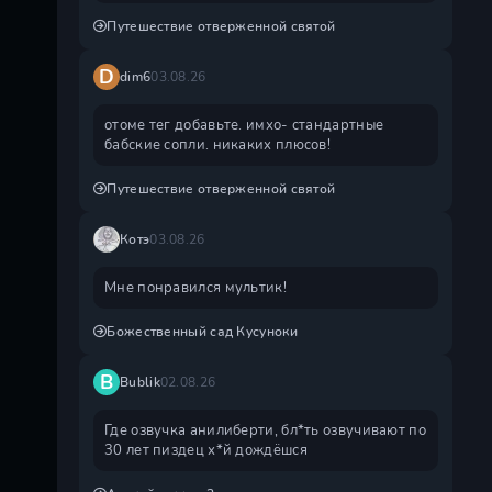
Путешествие отверженной святой
D
dim6
03.08.26
отоме тег добавьте. имхо- стандартные
бабские сопли. никаких плюсов!
Путешествие отверженной святой
Котэ
03.08.26
Мне понравился мультик!
Божественный сад Кусуноки
B
Bublik
02.08.26
Где озвучка анилиберти, бл*ть озвучивают по
30 лет пиздец х*й дождëшся