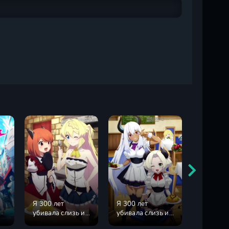
Я 300 лет
Я 300 лет
А всё-та
убивала слизь и
убивала слизь и
вертитс
прокачалась на
прокачалась на