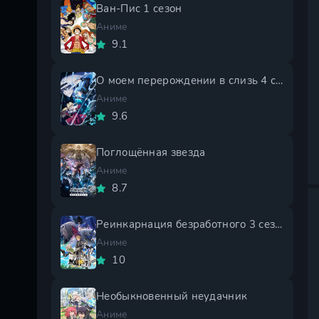
Ван-Пис 1 сезон
Аниме
9.1
О моем перерождении в слизь 4 сезон
Аниме
9.6
Поглощённая звезда
Аниме
8.7
Реинкарнация безработного 3 сезон
Аниме
10
Необыкновенный неудачник
Аниме